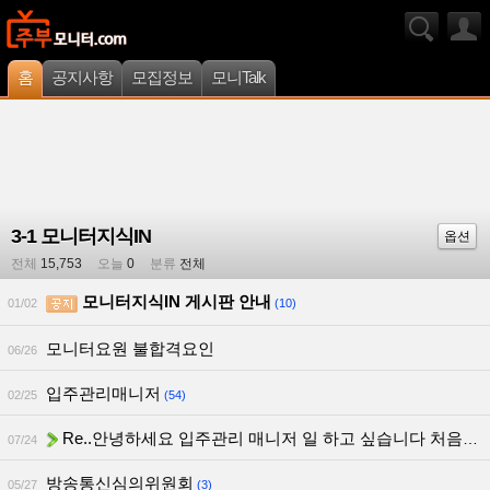
홈
공지사항
모집정보
모니Talk
3-1 모니터지식IN
옵션
전체
15,753
오늘
0
분류
전체
모니터지식IN 게시판 안내
01/02
(10)
모니터요원 불합격요인
06/26
입주관리매니저
02/25
(54)
Re..안녕하세요 입주관리 매니저 일 하고 싶습니다 처음인대 열심히 해
07/24
방송통신심의위원회
05/27
(3)