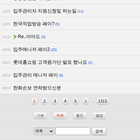
입주관리자 지원신청및 하는일
11/01
(11)
한국직업방송 페이?
10/21
(5)
Re..아마도
01/15
(5)
입주매니저 페이2
09/06
(25)
롯데홈쇼핑 고객평가단 발표 했나요
08/21
(2)
입주관리 매니저 페이
08/18
(5)
한화손보 연락받으신분
08/14
1
2
3
4
5
1313
...
기본
목록
웹진
앨범
검색