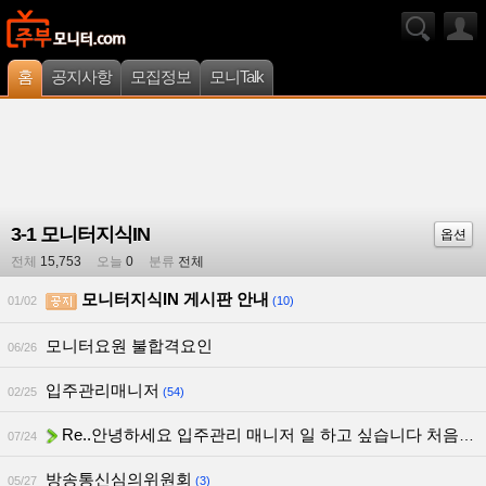
홈
공지사항
모집정보
모니Talk
3-1 모니터지식IN
옵션
전체
15,753
오늘
0
분류
전체
모니터지식IN 게시판 안내
01/02
(10)
모니터요원 불합격요인
06/26
입주관리매니저
02/25
(54)
Re..안녕하세요 입주관리 매니저 일 하고 싶습니다 처음인대 열심히 해
07/24
방송통신심의위원회
05/27
(3)