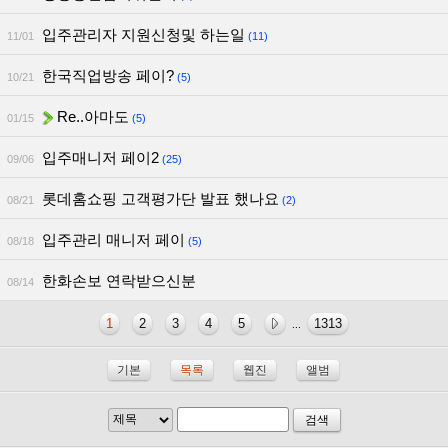
입주관리자 지원신청및 하는일
11/01
(11)
한국직업방송 페이?
10/21
(5)
Re..아마도
01/15
(5)
입주매니저 페이2
09/06
(25)
롯데홈쇼핑 고객평가단 발표 했나요
08/21
(2)
입주관리 매니저 페이
08/18
(5)
한화손보 연락받으신분
08/14
1
2
3
4
5
1313
...
기본
목록
웹진
앨범
검색