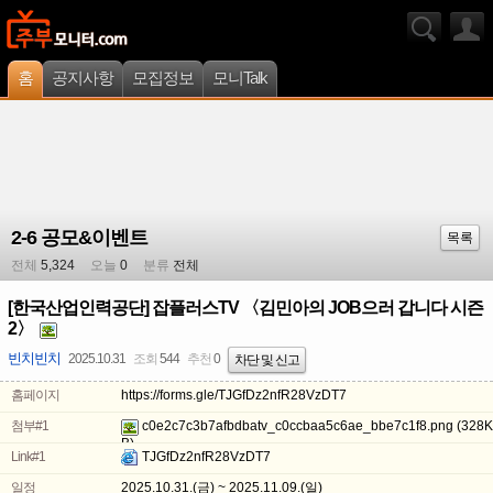
홈
공지사항
모집정보
모니Talk
2-6 공모&이벤트
목록
전체
5,324
오늘
0
분류
전체
[한국산업인력공단] 잡플러스TV 〈김민아의 JOB으러 갑니다 시즌
2〉
빈치빈치
2025.10.31
조회
544
추천
0
차단 및 신고
홈페이지
https://forms.gle/TJGfDz2nfR28VzDT7
첨부#1
c0e2c7c3b7afbdbatv_c0ccbaa5c6ae_bbe7c1f8.png
(328K
B)
Link#1
TJGfDz2nfR28VzDT7
일정
2025.10.31.(금) ~ 2025.11.09.(일)