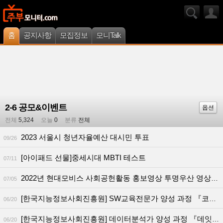
홈
공지사항
모집정보
모니Talk
2-6 공모&이벤트
옵션
전체
5,324
오늘
0
분류
전체
2023 서울시 청년자율예산 대시민 투표
09/26
[아이패드 선물]중세시대 MBTI 테스트
07/11
2022년 현대모비스 사회공헌활동 홍보영상 투명우산 영상시청&설문조사
07/05
[한국지능정보사회진흥원] SW교육전문가 양성 과정 『코듀에이스』6기모집
06/20
[한국지능정보사회진흥원] 데이터분석가 양성 과정 『데잇걸즈』6기모집
06/20