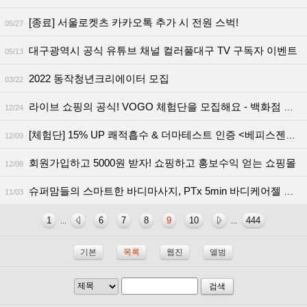
[종료] 서울로켓츠 카카오톡 추가 시 전원 스벅!
05/27
대구광역시 공식 유튜브 채널 컬러풀대구 TV 구독자 이벤트
05/13
2022 동작청년크리에이터 모집
03/22
라이브 쇼핑의 공식! VOGO 체험단을 모집 해요 - 백화점 상품권 증정
12/24
[체험단] 15% UP 쾌적흡수 & 더마테스트 인증 <베피스젠틀온>
12/09
회원가입하고 5000원 받자! 쇼핑하고 홍보수익 얻는 쇼핑몰
12/08
슈퍼맘들의 스마트한 바디마사지, PTx 5min 바디케어젤 무료 체험단
11/03
1
6
7
8
9
10
444
...
...
기본
목록
웹진
앨범
검색