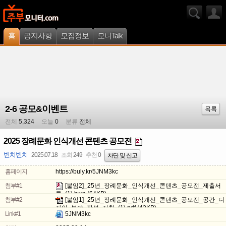
홈
공지사항
모집정보
모니Talk
2-6 공모&이벤트
목록
전체
5,324
오늘
0
분류
전체
2025 장례문화 인식개선 콘텐츠 공모전
빈치빈치
2025.07.18
조회
249
추천
0
차단 및 신고
홈페이지
https://buly.kr/5JNM3kc
첨부#1
[붙임2]_25년_장례문화_인식개선_콘텐츠_공모전_제출서
류_(1).hwp
(64KB)
첨부#2
[붙임1]_25년_장례문화_인식개선_콘텐츠_공모전_공간_디
자인_분야_작성_지침_(1).pdf
(43KB)
Link#1
5JNM3kc