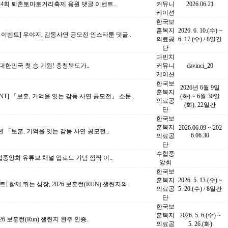
24회 퇴촌토마토거리축제 응원 댓글 이벤트..
커뮤니
2026.06.21
케이션
한국보
훈복지
2026. 6. 10.(수) ~
 이벤트] 우야지, 감동사연 공모전 인스타툰 댓글..
의료공
6. 17.(수) / 8일간
단
다빈치
 대한민국 첫 승 기원! 충청북도가..
커뮤니
davinci_20
케이션
한국보
2026년 6월 9일
훈복지
ENT] 「보훈, 기억을 잇는 감동 사연 공모전」 소문..
(화) ~ 6월 30일
의료공
(화), 22일간
단
한국보
훈복지
2026.06.09 ~ 202
6년 「보훈, 기억을 잇는 감동 사연 공모전」
6.06.30
의료공
단
수협중
중앙회 유튜브 채널 업로드 기념 깜짝 이..
앙회
한국보
훈복지
2026. 5. 13.(수) ~
트] 함께 뛰는 심장, 2026 보훈런(RUN) 챌린지의..
의료공
5. 20.(수) / 8일간
단
한국보
훈복지
2026. 5. 6.(수) ~
2026 보훈런(Run) 챌린지 완주 인증..
의료공
5. 26.(화)