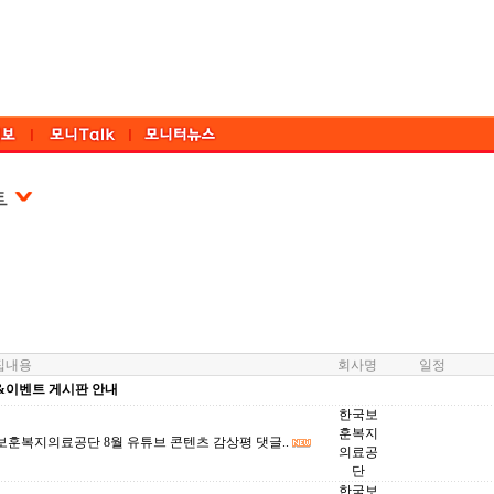
내용
회사명
일정
&이벤트 게시판 안내
한국보
훈복지
보훈복지의료공단 8월 유튜브 콘텐츠 감상평 댓글..
의료공
단
한국보