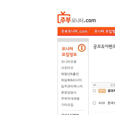
모니터요원
서포터즈
체험단&출연
좌담회&리서치
모집
입주관리매니저
공모
분양상담사
주부우대채용
한국
6120
기타모집