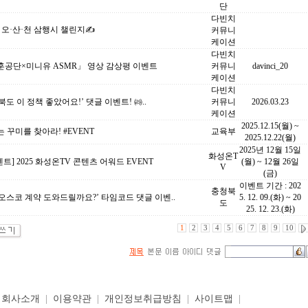
단
다빈치
 오·산·천 삼행시 챌린지✍️
커뮤니
케이션
다빈치
훈공단×미니유 ASMR」 영상 감상평 이벤트
커뮤니
davinci_20
케이션
다빈치
북도 이 정책 좋았어요!’ 댓글 이벤트! ㈑..
커뮤니
2026.03.23
케이션
2025.12.15(월) ~
 꾸미를 찾아라! #EVENT
교육부
2025.12.22(월)
2025년 12월 15일
화성온T
벤트] 2025 화성온TV 콘텐츠 어워드 EVENT
(월) ~ 12월 26일
V
(금)
이벤트 기간 : 202
충청북
오스코 계약 도와드릴까요?’ 타임코드 댓글 이벤..
5. 12. 09.(화) ~ 20
도
25. 12. 23.(화)
1
2
3
4
5
6
7
8
9
10
|
회사소개
|
이용약관
|
개인정보취급방침
|
사이트맵
|