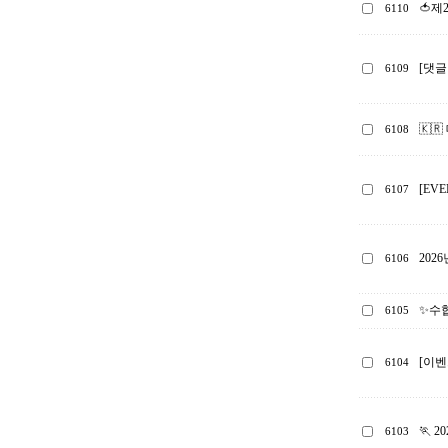
🍅제
6110
[댓글
6109
🇰
6108
[EV
6107
202
6106
✨수협
6105
[이벤
6104
🏃‍ 
6103