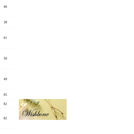
46
38
61
56
49
65
82
82