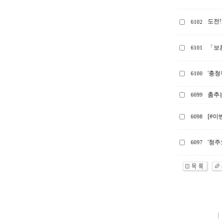
도전!
6102
「보
6101
'충청
6100
춤추는
6099
[#이
6098
'청주
6097