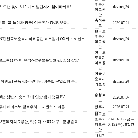
훈복지
81주년 맞이 8·15 기부 챌린지에 참여하세요!
davinci_20
의료공
단
충청북
벤트] 🏖 놀러와 충북! 여름휴가 PICK 댓글..
2026.07.24
도
한국보
훈복지
ENT] 한국보훈복지의료공단 바로알기 OX퀴즈 이벤트..
davinci_20
의료공
단
한국보
훈복지
도여행 ep.10_수박&광주보훈병원 편, 영상 감상..
davinci_20
의료공
단
한국보
훈복지
 이벤트] 푹푹 찌는 무더위, 여름철 온열질환 주..
davinci_20
의료공
단
충청북
026년 상반기 충북 최애 영상 뽑기 댓글 EV..
2026.07.07
도
주시 페이스북 팔로우하고 시원하게 여름 ..
광주시
2026.07.21
한국보
훈복지
2026. 6. 12.(금) ~
훈복지의료공단] 잇수다 EP.03.대구보훈병원 이..
의료공
6. 19.(금) / 8일간
단
다빈치