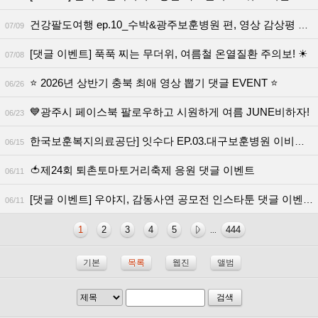
건강팔도여행 ep.10_수박&광주보훈병원 편, 영상 감상평 이벤트 안내
07/09
[댓글 이벤트] 푹푹 찌는 무더위, 여름철 온열질환 주의보! ☀
07/08
⭐ 2026년 상반기 충북 최애 영상 뽑기 댓글 EVENT ⭐
06/26
💙광주시 페이스북 팔로우하고 시원하게 여름 JUNE비하자!
06/23
한국보훈복지의료공단] 잇수다 EP.03.대구보훈병원 이비인후과 영상 감
06/15
🍅제24회 퇴촌토마토거리축제 응원 댓글 이벤트
06/11
[댓글 이벤트] 우야지, 감동사연 공모전 인스타툰 댓글 이벤트📖
06/11
1
2
3
4
5
444
...
기본
목록
웹진
앨범
검색