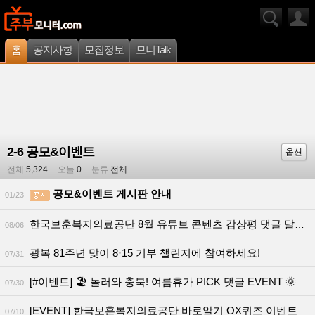
홈
공지사항
모집정보
모니Talk
2-6 공모&이벤트
옵션
전체
5,324
오늘
0
분류
전체
공모&이벤트 게시판 안내
01/23
한국보훈복지의료공단 8월 유튜브 콘텐츠 감상평 댓글 달기 이벤트
08/06
광복 81주년 맞이 8·15 기부 챌린지에 참여하세요!
07/31
[#이벤트] 🏖 놀러와 충북! 여름휴가 PICK 댓글 EVENT 🌞
07/30
[EVENT] 한국보훈복지의료공단 바로알기 OX퀴즈 이벤트 🤔
07/10