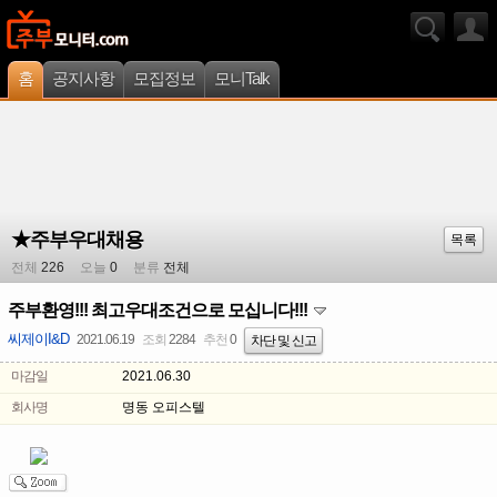
홈
공지사항
모집정보
모니Talk
★주부우대채용
목록
전체
226
오늘
0
분류
전체
주부환영!!! 최고우대조건으로 모십니다!!!
씨제이I&D
2021.06.19
조회
2284
추천
0
차단 및 신고
마감일
2021.06.30
회사명
명동 오피스텔