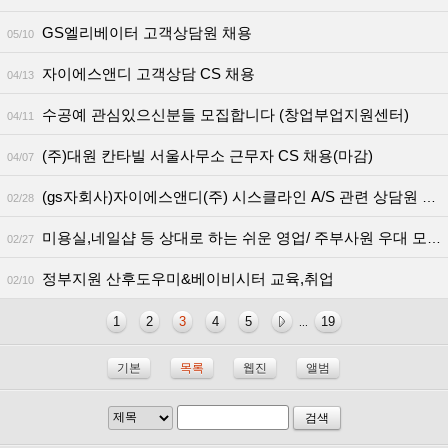
GS엘리베이터 고객상담원 채용
05/10
자이에스앤디 고객상담 CS 채용
04/13
수공예 관심있으신분들 모집합니다 (창업부업지원센터)
04/11
(주)대원 칸타빌 서울사무소 근무자 CS 채용(마감)
04/07
(gs자회사)자이에스앤디(주) 시스클라인 A/S 관련 상담원 채용
02/28
미용실,네일샵 등 상대로 하는 쉬운 영업/ 주부사원 우대 모집!!
02/27
정부지원 산후도우미&베이비시터 교육,취업
02/10
1
2
3
4
5
19
...
기본
목록
웹진
앨범
검색