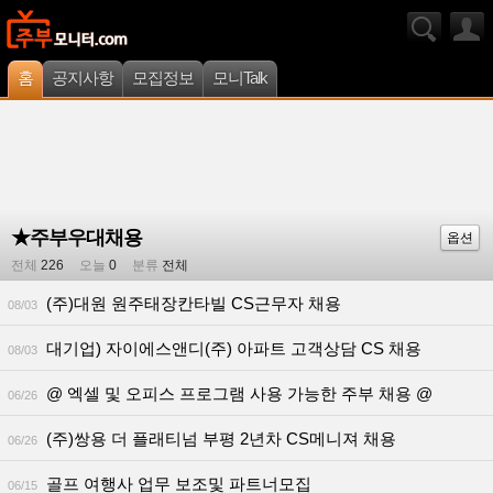
홈
공지사항
모집정보
모니Talk
★주부우대채용
옵션
전체
226
오늘
0
분류
전체
(주)대원 원주태장칸타빌 CS근무자 채용
08/03
대기업) 자이에스앤디(주) 아파트 고객상담 CS 채용
08/03
@ 엑셀 및 오피스 프로그램 사용 가능한 주부 채용 @
06/26
(주)쌍용 더 플래티넘 부평 2년차 CS메니져 채용
06/26
골프 여행사 업무 보조및 파트너모집
06/15