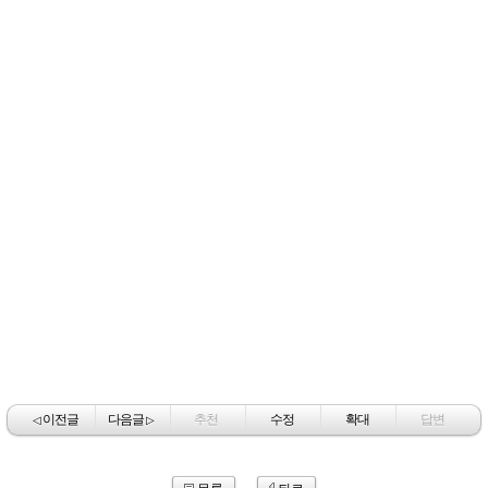
이전글
다음글
추천
수정
확대
답변
◁
▷