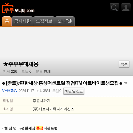
홈
공지사항
모집정보
모니Talk
★주부우대채용
목록
전체
226
오늘
0
분류
전체
♣ [종료]e편한세상 홍성더센트럴 점검/TM 아르바이트생모집 ♣
VERONA
2024.11.17
조회
3881
추천
0
차단 및 신고
마감일
충원시까지
회사명
(주)베로나카뮤니케이션즈
- 현 장 명 :
e편한세상
홍성
더센트럴