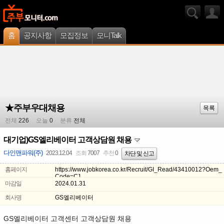
홈
공지사항
모집정보
모니Talk
★주부우대채용
목록
전체
226
오늘
0
분류
전체
대기업)GS엘리베이터 고객상담원 채용
다인맨파워(주)
2023.12.04
조회
7007
추천
0
차단 및 신고
홈페이지
https://www.jobkorea.co.kr/Recruit/GI_Read/43410012?Oem_
Code=C1
마감일
2024.01.31
회사명
GS엘리베이터
GS엘리베이터 고객센터 고객상담원 채용