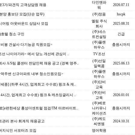
다인맨파
로3가/파견직 고객상담원 채용
2026.07.11
워
분양 홍보단 모집(단순 업무)
(주)정음
hscpk
엘림 주식
니어링 아웃바운드 상담사 모집
2025.08.31
회사
(주)네스
)호텔 청소 구인
긴급
트컨설팅
(주)플랜
성비봉 건설사 다기능공 직원모집>
충원시까지
하우스
조선 나이야가라> 에서 당뇨 개선에 관심이 ..
TV조선
(주)선일
사 A/S팀 콜센터 전담인력 채용 공고 (경북 영주..
2025.06.13
일렉콤
(주)플랜
산역주변 신규아파트 내부 청소인원모집>
충원시까지
하우스
(주)단비
/세종] (하루 4시간, 업계최고 수수료) 윙크 & 캐..
교육
(주)단비
 4시간, 업계최고 수수료) 윙크 & 캐츠잉글리시 ..
2026.01.01
교육
(주)베로
종료]e편한세상 홍성더센트럴 점검/TM 아르바이트..
나카뮤니
충원시까지
케이션즈
(주)케도
트관리 본사 회계직 채용공고
2024.10.31
씨엔엠
버지식인 서포터즈 모집
영어학원