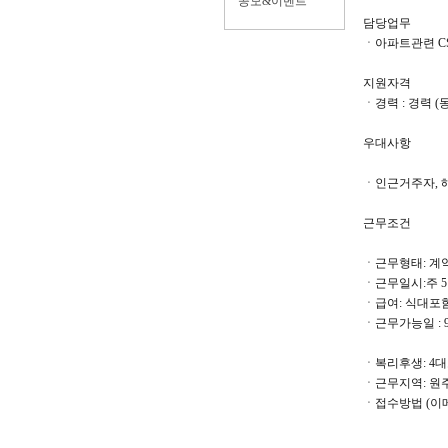
공모&이벤트
담당업무
ㆍ아파트관련 C
지원자격
ㆍ경력 : 경력 
우대사항
ㆍ인근거주자, 
근무조건
ㆍ근무형태: 계
ㆍ근무일시:주 5일
ㆍ급여: 식대포함
ㆍ근무가능일 : 9
ㆍ복리후생: 4
ㆍ근무지역: 원
ㆍ
접수방법 (이메