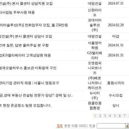
설(주) 본사 콜센터 상담직원 모집
대방건설
2024.07.31
신한라이
자사업팀 주부사원 채용
프
코데이터
이터솔루션(주)] 전화업무자 모집_월 250만원
솔루션
2024.02.29
(주)
방건설(주) 본사 콜센터 상담사 모집
대방건설
마감
서울영어
에 질문, 답변 올려주실 분 구함
2024.01.31
학원
GS엘리베
업)GS엘리베이터 고객상담원 채용
2024.01.31
이터
오엔컴퍼
범계모델하우스 홍보관 미화용역 구인
니파트너
즈
(주)베로
관리기업 관리직 채용 / 서울시 영등포구
나커뮤니
충원시까지
케이션즈
뉴시티
공,경매 부동산 컨설팅 전문가 양성!! 경력 및 신..
수시모집
(주)
원클린종
트 현장 준공청소 팀원 모집합니다.
상시
합환경
1
2
3
4
5
6
7