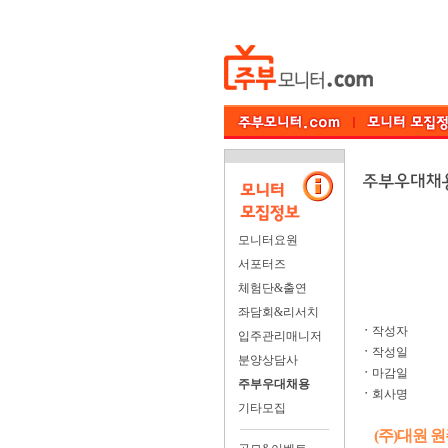
모니터요원
서포터즈
체험단&출연
좌담회&리서치
ㆍ
작성자
입주관리매니저
ㆍ
작성일
분양상담사
ㆍ
마감일
주부우대채용
ㆍ
회사명
기타모집
(주)대원 