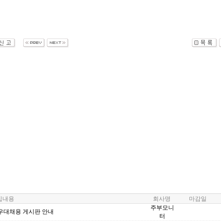
내용
회사명
마감일
주부모니
우대채용 게시판 안내
터