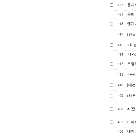
을지
422
춘천 
421
엔지
418
(긴급
417
<화
415
<TV
414
조명회
412
<용
411
[대전
410
(하루
409
♣ [
408
아파
407
네이
406