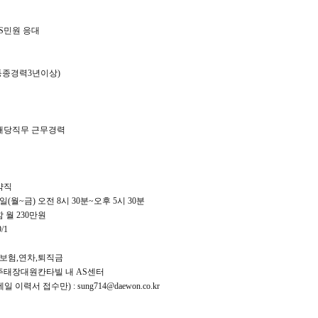
S민원 응대
(동종경력3년이상)
해당직무 근무경력
약직
(월~금) 오전 8시 30분~오후 5시 30분
 월 230만원
/1
대보험,연차,퇴직금
주태장대원칸타빌 내 AS센터
일 이력서 접수만) :
sung714@daewon.co.kr