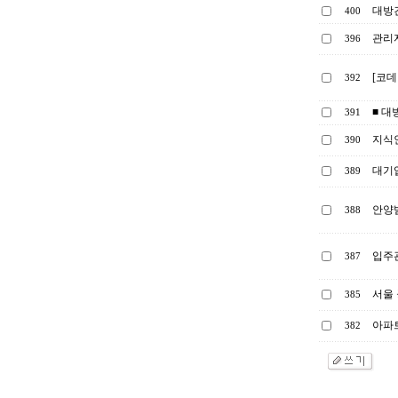
대방건
400
관리
396
[코데
392
■ 대
391
지식인
390
대기
389
안양
388
입주
387
서울 
385
아파
382