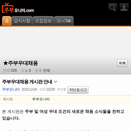
홈
공지사항
모집정보
모니Talk
★주부우대채용
목록
전체
226
오늘
0
분류
전체
주부우대채용 게시판 안내
주부모니터
2018.12.04
조회
15229
추천
0
차단 및 신고
회사명
주부모니터
본 게시판은
주부 및 여성 우대 조건의 새로운 채용 소식들을 전하고
있습니다.