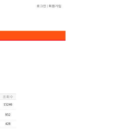
로그인
|
회원가입
조회수
15246
952
428