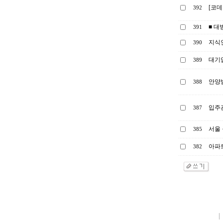
[코데
392
■ 대
391
지식인
390
대기
389
안양
388
입주
387
서울 
385
아파
382