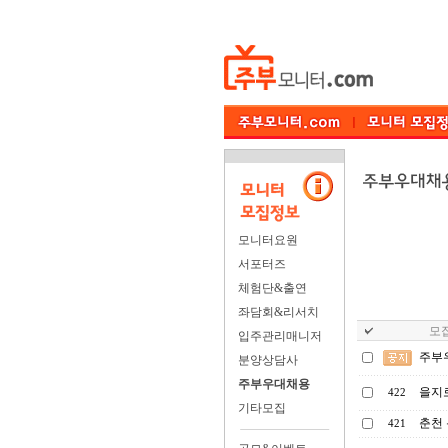
모니터요원
서포터즈
체험단&출연
좌담회&리서치
모집
입주관리매니저
주부
분양상담사
주부우대채용
을지
422
기타모집
춘천 
421