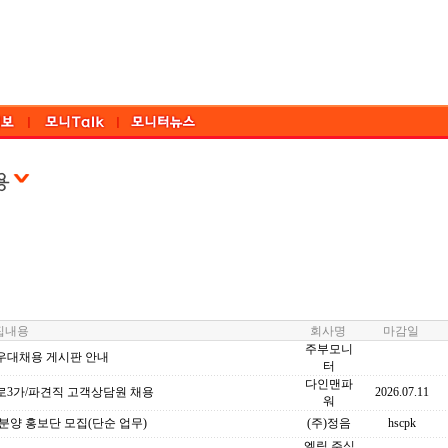
내용
회사명
마감일
주부모니
우대채용 게시판 안내
터
다인맨파
로3가/파견직 고객상담원 채용
2026.07.11
워
분양 홍보단 모집(단순 업무)
(주)정음
hscpk
엘림 주식