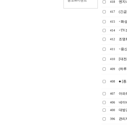
공모&이벤트
엔지
418
(긴급
417
<화
415
<TV
414
조명회
412
<용
411
[대전
410
(하루
409
♣ [
408
아파
407
네이
406
대방건
400
관리
396