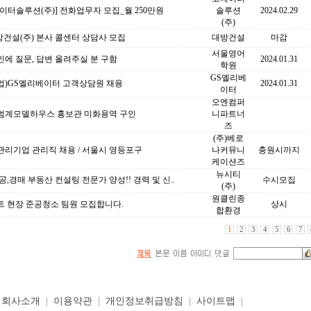
이터솔루션(주)] 전화업무자 모집_월 250만원
솔루션
2024.02.29
(주)
방건설(주) 본사 콜센터 상담사 모집
대방건설
마감
서울영어
에 질문, 답변 올려주실 분 구함
2024.01.31
학원
GS엘리베
업)GS엘리베이터 고객상담원 채용
2024.01.31
이터
오엔컴퍼
범계모델하우스 홍보관 미화용역 구인
니파트너
즈
(주)베로
관리기업 관리직 채용 / 서울시 영등포구
나커뮤니
충원시까지
케이션즈
뉴시티
공,경매 부동산 컨설팅 전문가 양성!! 경력 및 신..
수시모집
(주)
원클린종
트 현장 준공청소 팀원 모집합니다.
상시
합환경
1
2
3
4
5
6
7
|
회사소개
|
이용약관
|
개인정보취급방침
|
사이트맵
|