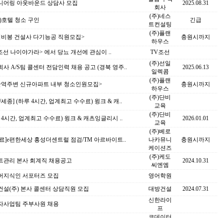
니어링 아웃바운드 상담사 모집
2025.08.31
회사
(주)네스
)호텔 청소 구인
긴급
트컨설팅
(주)플랜
성비봉 건설사 다기능공 직원모집>
충원시까지
하우스
조선 나이야가라> 에서 당뇨 개선에 관심이 ..
TV조선
(주)선일
사 A/S팀 콜센터 전담인력 채용 공고 (경북 영주..
2025.06.13
일렉콤
(주)플랜
산역주변 신규아파트 내부 청소인원모집>
충원시까지
하우스
(주)단비
/세종] (하루 4시간, 업계최고 수수료) 윙크 & 캐..
교육
(주)단비
 4시간, 업계최고 수수료) 윙크 & 캐츠잉글리시 ..
2026.01.01
교육
(주)베로
종료]e편한세상 홍성더센트럴 점검/TM 아르바이트..
나카뮤니
충원시까지
케이션즈
(주)케도
트관리 본사 회계직 채용공고
2024.10.31
씨엔엠
버지식인 서포터즈 모집
영어학원
설(주) 본사 콜센터 상담직원 모집
대방건설
2024.07.31
신한라이
자사업팀 주부사원 채용
프
코데이터