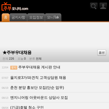
홈
공지사항
모집정보
모니Talk
★주부우대채용
옵션
전체
226
오늘
0
분류
전체
주부우대채용 게시판 안내
12/04
을지로3가/파견직 고객상담원 채용
07/07
춘천 분양 홍보단 모집(단순 업무)
06/19
엔지니어링 아웃바운드 상담사 모집
08/13
(긴급)호텔 청소 구인
08/04