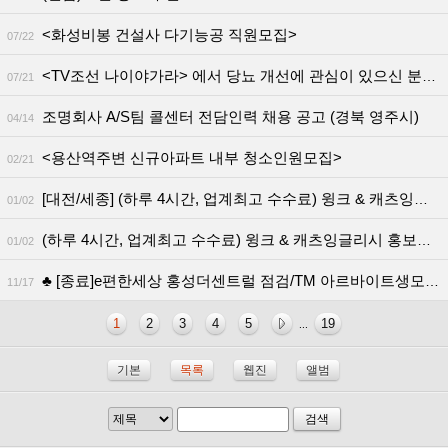
<화성비봉 건설사 다기능공 직원모집>
07/22
<TV조선 나이야가라> 에서 당뇨 개선에 관심이 있으신 분을 모십니다!!!
07/21
조명회사 A/S팀 콜센터 전담인력 채용 공고 (경북 영주시)
04/14
<용산역주변 신규아파트 내부 청소인원모집>
02/21
[대전/세종] (하루 4시간, 업계최고 수수료) 윙크 & 캐츠잉글리시 홍보교사
01/02
(하루 4시간, 업계최고 수수료) 윙크 & 캐츠잉글리시 홍보교사 채용
01/02
♣ [종료]e편한세상 홍성더센트럴 점검/TM 아르바이트생모집 ♣
11/17
1
2
3
4
5
19
...
기본
목록
웹진
앨범
검색