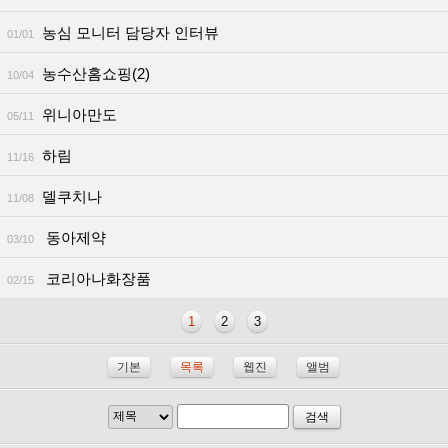
농심 모니터 담당자 인터뷰
01/01
농수산홈쇼핑(2)
10/04
위니아만도
05/11
하림
11/16
델쿠치나
11/08
동아제약
03/10
코리아나화장품
02/15
1
2
3
기본
목록
웹진
앨범
검색