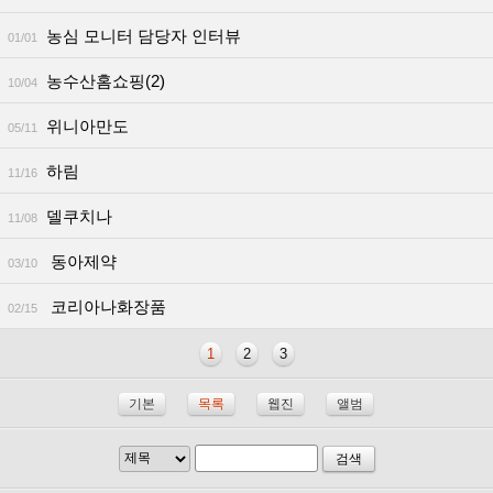
농심 모니터 담당자 인터뷰
01/01
농수산홈쇼핑(2)
10/04
위니아만도
05/11
하림
11/16
델쿠치나
11/08
동아제약
03/10
코리아나화장품
02/15
1
2
3
기본
목록
웹진
앨범
검색