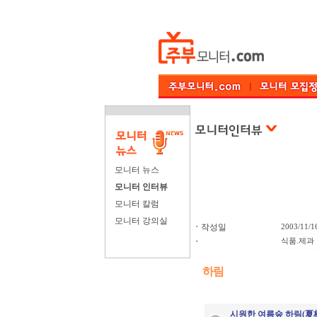
모니터 뉴스
모니터 인터뷰
모니터 칼럼
모니터 강의실
ㆍ
작성일
2003/11/1
ㆍ
식품.제과
하림
시원한 여름숲 하림(夏