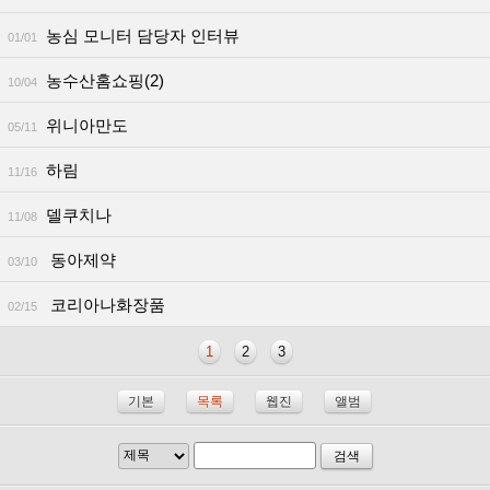
농심 모니터 담당자 인터뷰
01/01
농수산홈쇼핑(2)
10/04
위니아만도
05/11
하림
11/16
델쿠치나
11/08
동아제약
03/10
코리아나화장품
02/15
1
2
3
기본
목록
웹진
앨범
검색