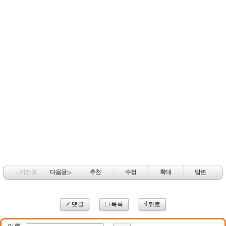
이전글
다음글
추천
수정
확대
답변
◁
▷
댓글
목록
뒤로