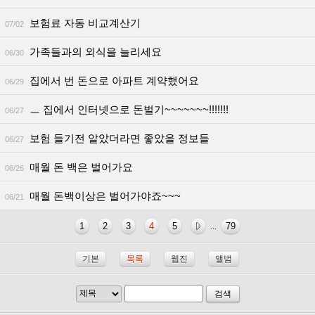
보험료 자동 비교계산기
07/02
가족들과의 외식을 늘리세요
06/30
집에서 번 돈으로 아파트 계약했어요
06/29
ㅡ 집에서 인터넷으로 돈벌기~~~~~~~!!!!!!!
06/27
보험 들기전 알았더라면 좋았을 정보들
06/27
매월 돈 백은 벌어가요
06/26
매월 돈백이상은 벌어가야죠~~~
06/21
1
2
3
4
5
79
...
기본
목록
웹진
앨범
검색