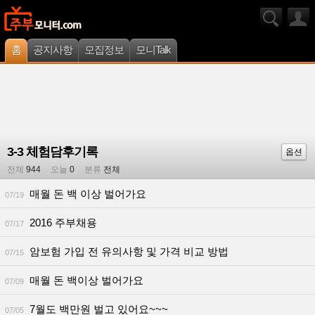
홈
공지사항
모집정보
모니Talk
3-3 체험담후기록
옵션
전체
944
오늘
0
분류
전체
매월 돈 백 이상 벌어가요
07/19
2016 주부채용
07/17
암보험 가입 전 유의사항 및 가격 비교 방법
07/15
매월 돈 백이상 벌어가요
07/09
7월도 백만원 벌고 있어요~~~
07/05