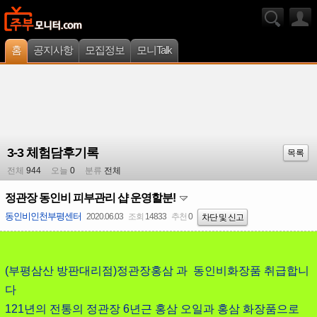
홈
공지사항
모집정보
모니Talk
3-3 체험담후기록
목록
전체
944
오늘
0
분류
전체
정관장 동인비 피부관리 샵 운영할분!
동인비인천부평센터
2020.06.03
조회
14833
추천
0
차단 및 신고
(부평삼산 방판대리점)정관장홍삼 과 동인비화장품 취급합니
다
121년의 전통의 정관장 6년근 홍삼 오일과 홍삼 화장품으로