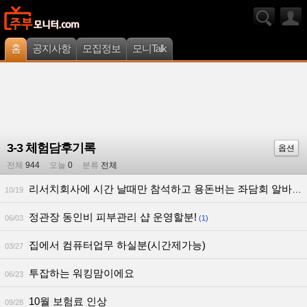
홈
공지사항
모집정보
모니Talk
3-3 체험담후기록
옵션
전체
944
오늘
0
분류
전체
리서치회사에 시간 날때만 참석하고 용돈버는 좌담회 알바 부업-
10/19
정관장 동인비 피부관리 샵 운영할분!
06/03
(1)
집에서 컴퓨터업무 하실분(시간제가능)
03/27
투잡하는 워킹맘이에요
06/23
10월 보험료 인상
09/28