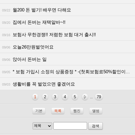
월200 돈 벌기! 배우면 다해요
09/22
집에서 돈버는 재택알바~!!
09/20
보험사 무한경쟁!! 저렴한 보험 대거 출시!!
09/16
오늘26만원벌엇어요
09/06
앉아서 돈버는 일
09/06
* 보험 가입시 소정의 상품증정 * -(첫회보험료50%할인이벤트)
09/05
생활비를 꼭 벌었으면 좋겠어요
09/03
1
2
3
4
5
79
...
기본
목록
웹진
앨범
검색