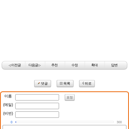
이전글
다음글
추천
수정
확대
답변
◁
▷
댓글
목록
뒤로
이름
표정
(메일)
(비번)
0
300