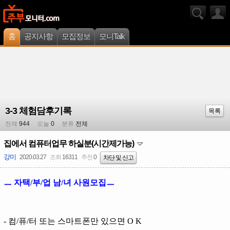
홈
공지사항
모집정보
모니Talk
3-3 체험담후기록
목록
전체
944
오늘
0
분류
전체
집에서 컴퓨터업무 하실분(시간제가능)
강미
2020.03.27
조회
16311
추천
0
차단 및 신고
ㅡ 자택/부/업 남/녀 사원모집ㅡ
- 컴/퓨/터 또는 스마트폰만 있으면 O K