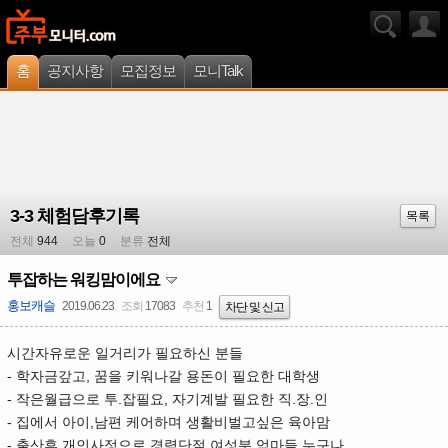
홈
공지사항
모집정보
모니Talk
3-3 체험담후기록
목록
전체
944
오늘
0
분류
전체
투잡하는 워킹맘이에요
홍보캐슬
2019.06.23
조회
17083
추천
1
차단 및 신고
시간자유로운 일거리가 필요하신 분들
- 학자금갚고, 꿈을 키워나갈 용돈이 필요한 대학생
- 작은월급으로 투.잡필요, 자기계발 필요한 직.장.인
- 집에서 아이,남편 케어하며 생활비벌고싶은 육아맘
- 출산후 개인사정으로 경력단절 여성분,엄마들 누구나