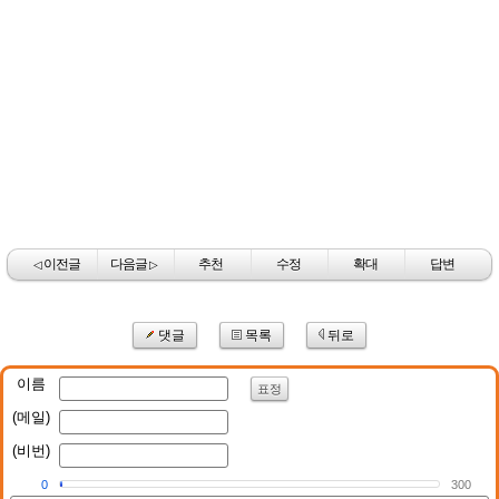
이전글
다음글
추천
수정
확대
답변
◁
▷
댓글
목록
뒤로
이름
표정
(메일)
(비번)
0
300