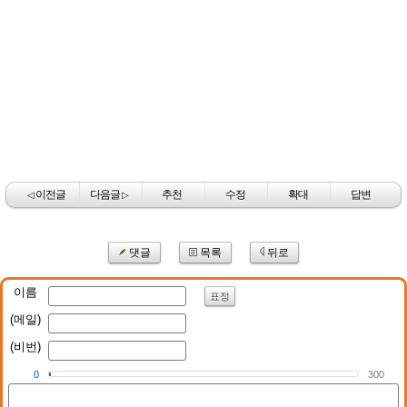
이전글
다음글
추천
수정
확대
답변
◁
▷
댓글
목록
뒤로
이름
표정
(메일)
(비번)
0
300