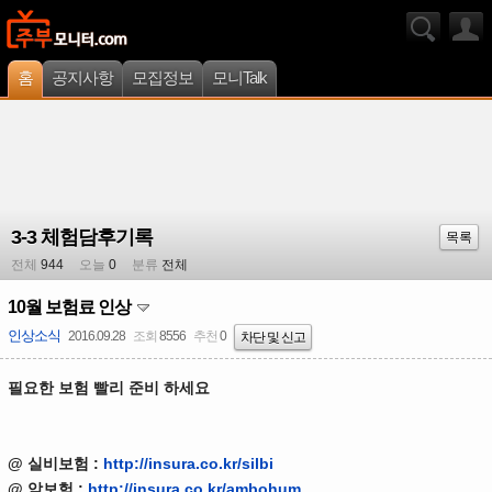
홈
공지사항
모집정보
모니Talk
3-3 체험담후기록
목록
전체
944
오늘
0
분류
전체
10월 보험료 인상
인상소식
2016.09.28
조회
8556
추천
0
차단 및 신고
필요한 보험 빨리 준비 하세요
@ 실비보험 :
http://insura.co.kr/silbi
@ 암보험 :
http://insura.co.kr/ambohum