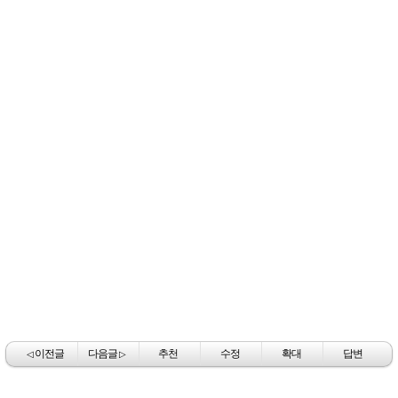
이전글
다음글
추천
수정
확대
답변
◁
▷