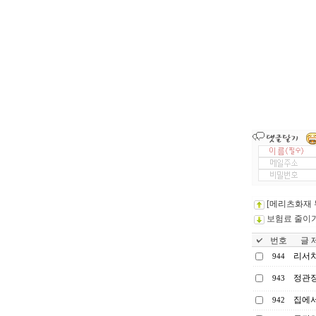
[메리츠화재 
보험료 줄이
번호
글 제
리서치
944
정관장
943
집에서
942