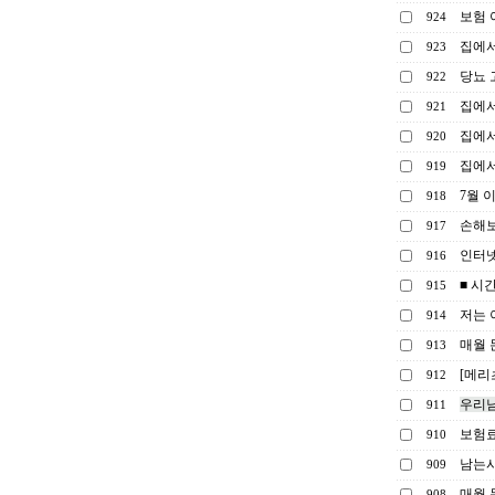
보험 
924
집에서
923
당뇨 
922
집에서
921
집에서
920
집에서
919
7월 
918
손해보
917
인터넷
916
■ 시
915
저는 
914
매월 
913
[메리
912
우리남
911
보험료
910
남는시
909
매월 
908