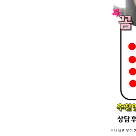
두녀석 키우며 