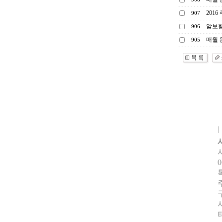
201
907
암보험
906
매월 
905
0
터