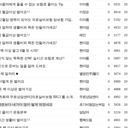
아줌마에게 들을 수 없는 보험료 줄이는 Tip
이아름
0
5031
20
 월급이상 벌어요^^
이정순
0
4914
20
고혈압 병력이 있어도 의료실비보험 암보험 가입..
이아름
0
5192
20
 일하며 생활비와 목돈 만들어가세요!
짠이맘
0
4933
20
 월급이상 벌어요^^
레인
0
5177
20
 일하며 생활비와 목돈 만들어가세요!
짠이맘
0
4878
20
이백 이상 벌고 8월 또 시작!
짠이맘
0
4861
20
지 않는 똑똑한 선택! 실시간 보험료 계산!!
이아름
0
5097
20
으로 돈버는 일을 알려 드려요
짠이맘
0
4917
20
간제 일자리 ■
별방진주)헬드
0
5074
20
이렇게 돈 벌어요
짠이맘
0
4980
20
돈 백 이상은 벌어가요
짠이맘
0
4888
20
츠화재 무료상담센터]의료실비보험 BIG3 를 소개..
무료상담센터
0
4992
20
편보다 내가더 많이 벌게 되었네요
초기비용없는부업
0
5926
20
 줄이기 운동본부
담당자
0
5216
20
간 생활비 벌어요^^
행복드림
0
4901
20
돈 백 이상 벌어가요
짠이맘
0
5004
20