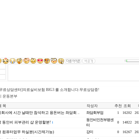
0
무료상담센터]의료실비보험 BIG3 를 소개합니다.무료상담중!
기 운동본부
 목
작성자
추천
조회
회사에 시간 날때만 참석하고 용돈버는 좌담회 ..
좌담회부업
1
16202
20
동인비인천부평센
 동인비 피부관리 샵 운영할분!
0
14822
20
1
터
 컴퓨터업무 하실분(시간제가능)
강미
0
16267
20