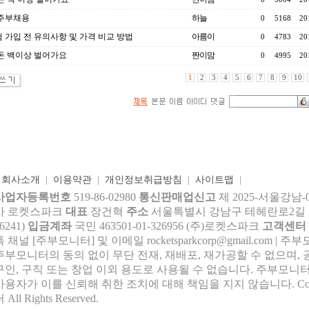
6 주부채용
하늘
0
5168
20
 가입 전 유의사항 및 가격 비교 방법
아름이
0
4783
20
돈 백이상 벌어가요
짠이맘
0
4995
20
1
2
3
4
5
6
7
8
9
10
|
회사소개
|
이용약관
|
개인정보취급방침
|
사이트맵
|
사업자등록번호
519-86-02980
통신판매업신고
제 2025-서울강남-
사 로켓스파크
대표
장건혁
주소
서울특별시 강남구 테헤란로2길 27,
6241)
입금계좌
국민 463501-01-326956 (주)로켓스파크
고객센터
톡 채널 [주부모니터] 및 이메일 rocke
tsparkcorp@gmail.com
| 주
주부모니터의 동의 없이 무단 전재, 재배포, 재가공할 수 없으며, 
구인, 구직 또는 창업 이외 용도로 사용될 수 없습니다. 주부모니터
사용자가 이를 신뢰해 취한 조치에 대해 책임을 지지 않습니다.
Co
 All Rights Reserved.