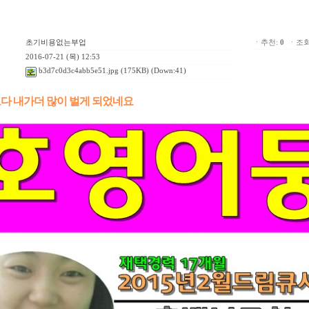
초기비용없는부업
ㆍ추천:
0
ㆍ조회:
2016-07-21 (목) 12:53
b3d7c0d3c4abb5e51.jpg
(175KB) (Down:41)
다 내가더 많이 벌게 되었네요