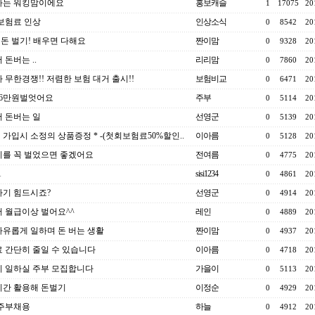
하는 워킹맘이에요
홍보캐슬
1
17075
20
 보험료 인상
인상소식
0
8542
20
0 돈 벌기! 배우면 다해요
짠이맘
0
9328
20
 돈버는 ..
리리맘
0
7860
20
 무한경쟁!! 저렴한 보험 대거 출시!!
보험비교
0
6471
20
26만원벌엇어요
주부
0
5114
20
 돈버는 일
선영군
0
5139
20
험 가입시 소정의 상품증정 * -(첫회보험료50%할인..
이아름
0
5128
20
를 꼭 벌었으면 좋겠어요
전여름
0
4775
20
1
sisi1234
0
4861
20
기 힘드시죠?
선영군
0
4914
20
 월급이상 벌어요^^
레인
0
4889
20
유롭게 일하며 돈 버는 생활
짠이맘
0
4937
20
 간단히 줄일 수 있습니다
이아름
0
4718
20
 일하실 주부 모집합니다
가을이
0
5113
20
간 활용해 돈벌기
이정순
0
4929
20
6 주부채용
하늘
0
4912
20