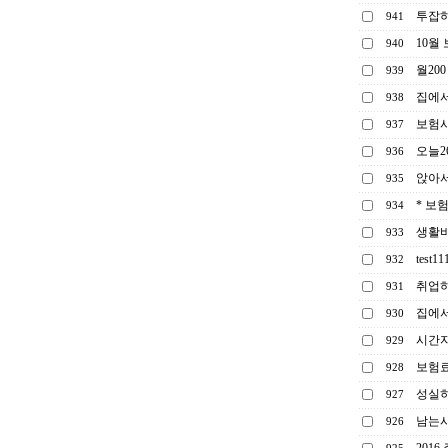
투잡
941
10월
940
월20
939
집에서
938
보험사
937
오늘
936
앉아서
935
* 보
934
생활비
933
test11
932
취업하
931
집에서
930
시간자
929
보험료
928
성실히
927
남는시
926