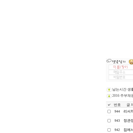
남는시간 생활
2016 주부채
번호
글 제
리서치
944
정관장
943
집에서
942