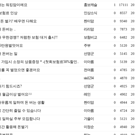
하는 워킹맘이에요
홍보캐슬
1
17111
20
 보험료 인상
인상소식
0
8557
20
0 돈 벌기! 배우면 다해요
짠이맘
0
9340
20
 돈버는 ..
리리맘
0
7873
20
 무한경쟁!! 저렴한 보험 대거 출시!!
보험비교
0
6482
20
26만원벌엇어요
주부
0
5120
20
 돈버는 일
선영군
0
5145
20
험 가입시 소정의 상품증정 * -(첫회보험료50%할인..
이아름
0
5139
20
를 꼭 벌었으면 좋겠어요
전여름
0
4785
20
1
sisi1234
0
4870
20
기 힘드시죠?
선영군
0
4925
20
 월급이상 벌어요^^
레인
0
4902
20
유롭게 일하며 돈 버는 생활
짠이맘
0
4944
20
 간단히 줄일 수 있습니다
이아름
0
4724
20
 일하실 주부 모집합니다
가을이
0
5121
20
간 활용해 돈벌기
이정순
0
4940
20