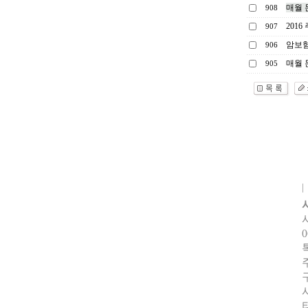
매월 
908
201
907
암보험
906
매월 
905
0
터