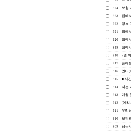
201
925
보험 
924
집에서
923
당뇨 
922
집에서
921
집에서
920
집에서
919
7월 
918
손해보
917
인터넷
916
■ 시
915
저는 
914
매월 
913
[메리
912
우리남
911
보험료
910
남는시
909