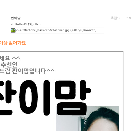
짠이맘
ㆍ추천:
0
ㆍ조회:
2016-07-19 (화) 16:30
c2a7c0ccb8be_b3d7c0d3c4abb5e5.jpg
(74KB) (Down:46)
 이상 벌어가요