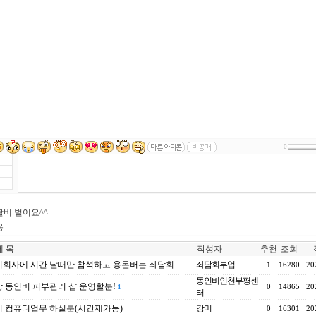
0
비 벌어요^^
용
 목
작성자
추천
조회
회사에 시간 날때만 참석하고 용돈버는 좌담회 ..
좌담회부업
1
16280
20
동인비인천부평센
 동인비 피부관리 샵 운영할분!
0
14865
20
1
터
 컴퓨터업무 하실분(시간제가능)
강미
0
16301
20