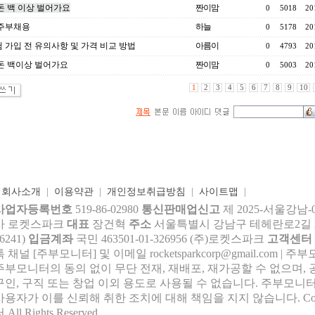
돈 백 이상 벌어가요
짠이맘
0
5018
20
6 주부채용
하늘
0
5178
20
 가입 전 유의사항 및 가격 비교 방법
아름이
0
4793
20
돈 백이상 벌어가요
짠이맘
0
5003
20
1
2
3
4
5
6
7
8
9
10
|
회사소개
|
이용약관
|
개인정보취급방침
|
사이트맵
|
사업자등록번호
519-86-02980
통신판매업신고
제 2025-서울강남-
사 로켓스파크
대표
장건혁
주소
서울특별시 강남구 테헤란로2길 27,
6241)
입금계좌
국민 463501-01-326956 (주)로켓스파크
고객센터
톡 채널 [주부모니터] 및 이메일 rocke
tsparkcorp@gmail.com
| 주
주부모니터의 동의 없이 무단 전재, 재배포, 재가공할 수 없으며, 
구인, 구직 또는 창업 이외 용도로 사용될 수 없습니다. 주부모니터
사용자가 이를 신뢰해 취한 조치에 대해 책임을 지지 않습니다.
Co
 All Rights Reserved.