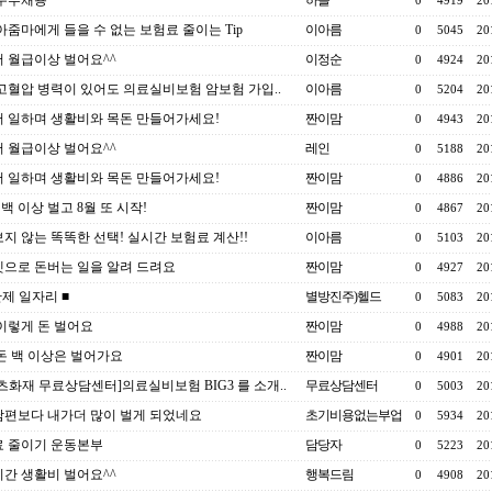
6 주부채용
하늘
0
4919
20
아줌마에게 들을 수 없는 보험료 줄이는 Tip
이아름
0
5045
20
 월급이상 벌어요^^
이정순
0
4924
20
고혈압 병력이 있어도 의료실비보험 암보험 가입..
이아름
0
5204
20
 일하며 생활비와 목돈 만들어가세요!
짠이맘
0
4943
20
 월급이상 벌어요^^
레인
0
5188
20
 일하며 생활비와 목돈 만들어가세요!
짠이맘
0
4886
20
이백 이상 벌고 8월 또 시작!
짠이맘
0
4867
20
지 않는 똑똑한 선택! 실시간 보험료 계산!!
이아름
0
5103
20
으로 돈버는 일을 알려 드려요
짠이맘
0
4927
20
간제 일자리 ■
별방진주)헬드
0
5083
20
이렇게 돈 벌어요
짠이맘
0
4988
20
돈 백 이상은 벌어가요
짠이맘
0
4901
20
츠화재 무료상담센터]의료실비보험 BIG3 를 소개..
무료상담센터
0
5003
20
편보다 내가더 많이 벌게 되었네요
초기비용없는부업
0
5934
20
 줄이기 운동본부
담당자
0
5223
20
간 생활비 벌어요^^
행복드림
0
4908
20