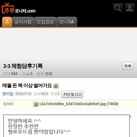
홈
공지사항
모집정보
모니Talk
3-3 체험담후기록
목록
전체
944
오늘
0
분류
전체
매월 돈 백 이상 벌어가요
짠이맘
2016.07.19
조회
5023
추천
0
차단 및 신고
첨부#1
c2a7c0ccb8be_b3d7c0d3c4abb5e5.jpg
(74KB)