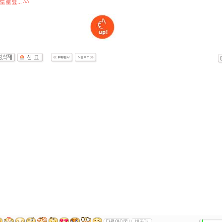
로요... ^^
0