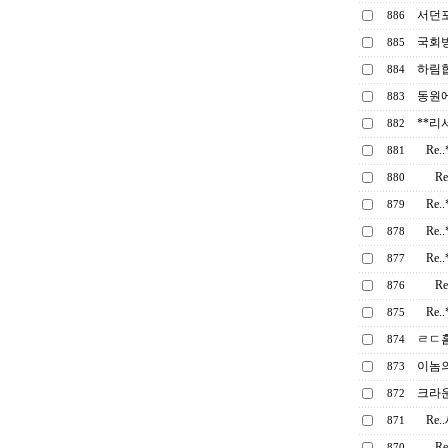
서던
886
국회방
885
하림
884
동원
883
**리
882
Re
881
R
880
Re
879
Re
878
Re
877
R
876
Re
875
ㄹㄷ홈
874
이놈의
873
크라
872
Re
871
R
870