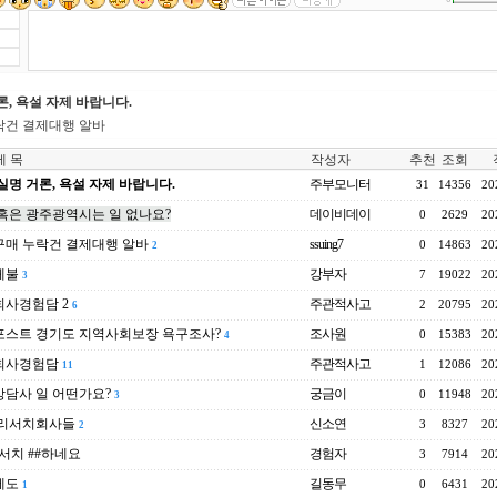
론, 욕설 자제 바랍니다.
락건 결제대행 알바
 목
작성자
추천
조회
실명 거론, 욕설 자제 바랍니다.
주부모니터
31
14356
20
혹은 광주광역시는 일 없나요?
데이비데이
0
2629
20
매 누락건 결제대행 알바
ssuing7
0
14863
20
2
체불
강부자
7
19022
20
3
사경험담 2
주관적사고
2
20795
20
6
포스트 경기도 지역사회보장 욕구조사?
조사원
0
15383
20
4
회사경험담
주관적사고
1
12086
20
11
담사 일 어떤가요?
궁금이
0
11948
20
3
 리서치회사들
신소연
3
8327
20
2
서치 ##하네요
경험자
3
7914
20
에도
길동무
0
6431
20
1