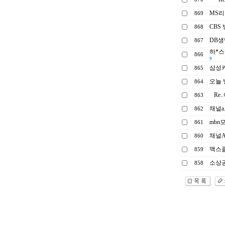
MS
869
CBS
868
DB
867
하*스
866
9
삼성
865
오늘 
864
Re
863
채널
862
mbn
861
채널A
860
맥스
859
소상공
858