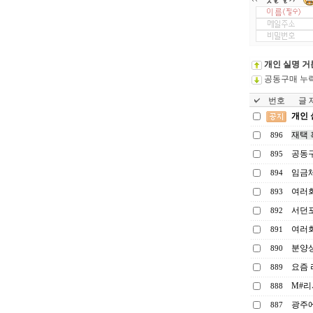
개인 실명 거
공동구매 누
번호
글 제
개인 
재택 
896
공동구
895
임금
894
여러회
893
서던
892
여러
891
분양상
890
요즘
889
M#리
888
광주
887