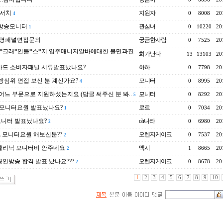
리서치
지원자
0
8008
20
4
 방송모니터
관심녀
0
10220
20
1
생명패널면접문의
궁금한사람
0
7525
20
*크래*안블*스*지 입주매니저알바에대한 불만과진..
화가난다
13
13103
20
카드 소비자패널 서류발표났나요?
하하
0
7798
20
방심위 면접 보신 분 계신가요?
모니터
0
8995
20
4
..어느 부문으로 지원하셨는지요 (답글 써주신 분 봐..
모니터
0
8292
20
5
a모니터요원 발표났나요?
로르
0
7034
20
1
모니터 발표났나요?
oh나라
0
6980
20
2
 모니터요원 해보신분??
오렌지케이크
0
7537
20
2
클리닉 모니터비 안주네요
맥시
1
8665
20
2
인방송 합격 발표 났나요???
오렌지케이크
0
8678
20
2
1
2
3
4
5
6
7
8
9
10