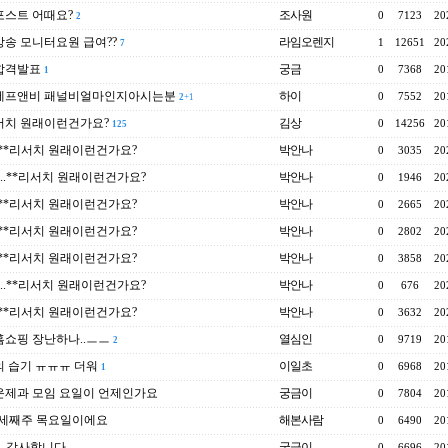
포스트 어때요?
조사원
0
7123
20
2
송 모니터요원 급여??
라임오렌지
1
12651
20
7
합격발표
궁금
0
7368
20
1
에프앤비 패널비얼마인지아시는분
하이
0
7552
20
2
+1
서치 원래이런건가요?
김상
0
14256
20
125
..**리서치 원래이런건가요?
박안나
0
3035
20
e..**리서치 원래이런건가요?
박안나
0
1946
20
..**리서치 원래이런건가요?
박안나
0
2665
20
..**리서치 원래이런건가요?
박안나
0
2802
20
..**리서치 원래이런건가요?
박안나
0
3858
20
e..**리서치 원래이런건가요?
박안나
0
676
20
..**리서치 원래이런건가요?
박안나
0
3632
20
쇼핑 장난하나..ㅡㅡ
열심인
0
9719
20
2
 습기 ㅠㅠㅠ 더워
이일초
0
6968
20
1
운제과 모임 요일이 언제인가요
궁금이
0
7804
20
..세째주 목요일이에요
해본사람
0
6490
20
e..감사합니다
궁금이
0
6696
20