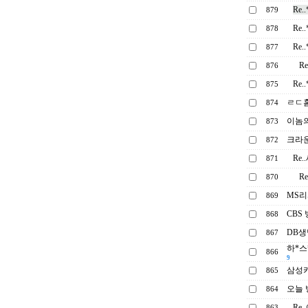
Re
879
Re
878
Re
877
R
876
Re
875
ㄹㄷ홈
874
이놈의
873
크라
872
Re
871
R
870
MS
869
CBS
868
DB
867
하*스
866
9
삼성
865
오늘 
864
Re
863