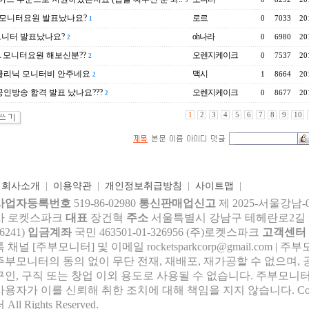
5
a모니터요원 발표났나요?
로르
0
7033
20
1
모니터 발표났나요?
oh나라
0
6980
20
2
 모니터요원 해보신분??
오렌지케이크
0
7537
20
2
클리닉 모니터비 안주네요
맥시
1
8664
20
2
인방송 합격 발표 났나요???
오렌지케이크
0
8677
20
2
1
2
3
4
5
6
7
8
9
10
|
회사소개
|
이용약관
|
개인정보취급방침
|
사이트맵
|
사업자등록번호
519-86-02980
통신판매업신고
제 2025-서울강남-
사 로켓스파크
대표
장건혁
주소
서울특별시 강남구 테헤란로2길 27,
6241)
입금계좌
국민 463501-01-326956 (주)로켓스파크
고객센터
톡 채널 [주부모니터] 및 이메일 rocke
tsparkcorp@gmail.com
| 주
주부모니터의 동의 없이 무단 전재, 재배포, 재가공할 수 없으며, 
구인, 구직 또는 창업 이외 용도로 사용될 수 없습니다. 주부모니터
사용자가 이를 신뢰해 취한 조치에 대해 책임을 지지 않습니다.
Co
 All Rights Reserved.