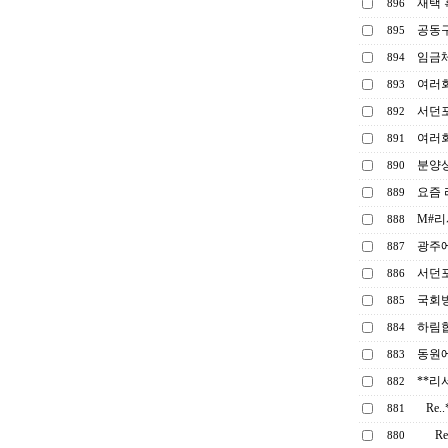
재택 
896
공동구
895
임금
894
여러회
893
서던
892
여러
891
분양상
890
요즘
889
M#리
888
광주
887
서던
886
국회방
885
하림
884
동원
883
**리
882
Re
881
R
880