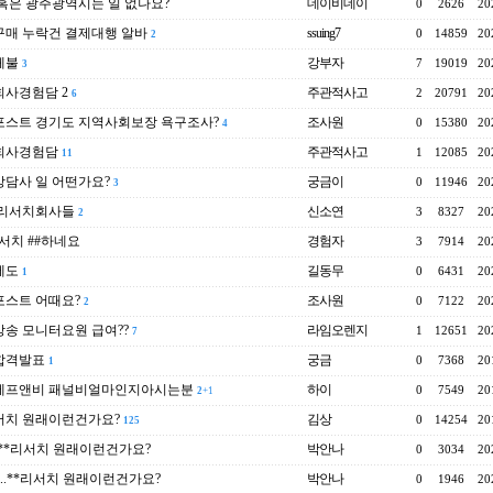
혹은 광주광역시는 일 없나요?
데이비데이
0
2626
20
매 누락건 결제대행 알바
ssuing7
0
14859
20
2
체불
강부자
7
19019
20
3
사경험담 2
주관적사고
2
20791
20
6
포스트 경기도 지역사회보장 욕구조사?
조사원
0
15380
20
4
회사경험담
주관적사고
1
12085
20
11
담사 일 어떤가요?
궁금이
0
11946
20
3
 리서치회사들
신소연
3
8327
20
2
서치 ##하네요
경험자
3
7914
20
에도
길동무
0
6431
20
1
포스트 어때요?
조사원
0
7122
20
2
송 모니터요원 급여??
라임오렌지
1
12651
20
7
합격발표
궁금
0
7368
20
1
에프앤비 패널비얼마인지아시는분
하이
0
7549
20
2
+1
서치 원래이런건가요?
김상
0
14254
20
125
..**리서치 원래이런건가요?
박안나
0
3034
20
e..**리서치 원래이런건가요?
박안나
0
1946
20