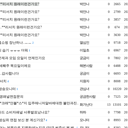
..**리서치 원래이런건가요?
박안나
0
2665
20
..**리서치 원래이런건가요?
박안나
0
2799
20
..**리서치 원래이런건가요?
박안나
0
3857
20
e..**리서치 원래이런건가요?
박안나
0
674
20
..**리서치 원래이런건가요?
박안나
0
3630
20
쇼핑 장난하나..ㅡㅡ
열심인
0
9718
20
2
 습기 ㅠㅠㅠ 더워
이일초
0
6967
20
1
운제과 모임 요일이 언제인가요
궁금이
0
7802
20
..세째주 목요일이에요
해본사람
0
6488
20
e..감사합니다
궁금이
0
6693
20
리서치
지원자
0
8008
20
4
 방송모니터
관심녀
0
10220
20
1
생명패널면접문의
궁금한사람
0
7525
20
*크래*안블*스*지 입주매니저알바에대한 불만과진..
화가난다
13
13101
20
카드 소비자패널 서류발표났나요?
하하
0
7798
20
방심위 면접 보신 분 계신가요?
모니터
0
8993
20
4
..어느 부문으로 지원하셨는지요 (답글 써주신 분 봐..
모니터
0
8292
20