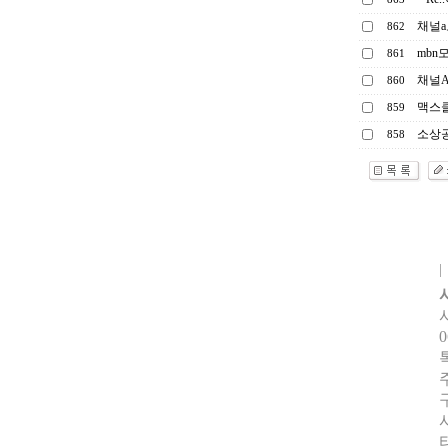
채널
862
mbn
861
채널A
860
맥스
859
소상공
858
0
터