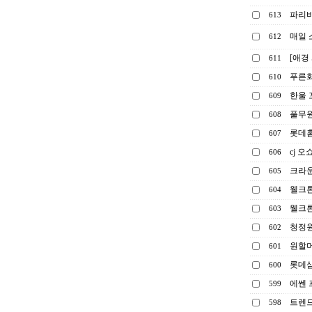
파리바
613
매일 
612
[애경
611
푸른
610
한울 
609
풀무
608
롯데
607
cj 
606
크라
605
웰크론
604
웰크론
603
청정원
602
원할머
601
롯데삼
600
에쎈 
599
트렌
598