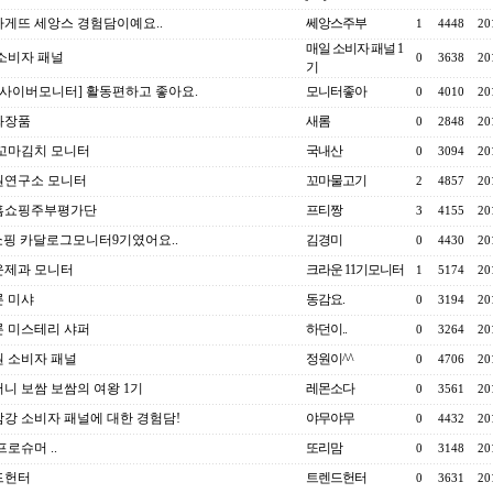
게뜨 세앙스 경험담이예요..
쎄앙스주부
1
4448
20
매일 소비자 패널 1
소비자 패널
0
3638
20
기
 사이버모니터] 활동편하고 좋아요.
모니터좋아
0
4010
20
화장품
새롬
0
2848
20
꼬마김치 모니터
국내산
0
3094
20
원연구소 모니터
꼬마물고기
2
4857
20
홈쇼핑주부평가단
프티짱
3
4155
20
오쇼핑 카달로그모니터9기였어요..
김경미
0
4430
20
운제과 모니터
크라운 11기모니터
1
5174
20
 미샤
동감요.
0
3194
20
 미스테리 샤퍼
하던이..
0
3264
20
 소비자 패널
정원이^^
0
4706
20
니 보쌈 보쌈의 여왕 1기
레몬소다
0
3561
20
강 소비자 패널에 대한 경험담!
야무야무
0
4432
20
프로슈머 ..
또리맘
0
3148
20
드헌터
트렌드헌터
0
3631
20