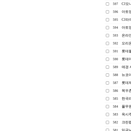
CJ모
597
아토영
596
CJ라
595
아토영
594
온라인
593
오리
592
롯데월
591
롯데
590
애경
589
뉴코아
588
롯데
587
목우
586
한국리
585
풀무원
584
옥시
583
크린
582
임금님
581