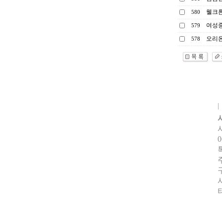
웰크
580
여성
579
오리
578
0
터