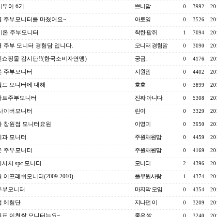
니투어 6기
쁘니맘
0
3992
20
 주부모니터를 마쳤어요~
아토영
0
3526
20
이온 주부모니터
착한 팥쥐
1
7094
20
 주부 모니터 경험담 입니다.
모니터 경험맘
0
3090
20
쇼핑몰 감시단!!(한국소비자연맹)
궁금..
0
4176
20
온 주부모니터
지원맘
0
4402
20
드 모니터에 대해
호호
0
3899
20
마트주부모니터
진짜 아니다.
0
5308
20
 사이버모니터
린이
0
3329
20
 창원점 모니터요원
이영미
0
3950
20
제과 모니터
주원채원맘
0
4459
20
촌 주부모니터
주원채원맘
0
4169
20
서치 spc 모니터
모니터
2
4396
20
 이프레쉬모니터(2009-2010)
풀무원사랑
1
4374
20
주부모니터
마지막 모임
0
4354
20
랩 체험단
지나던 이
0
3209
20
표 이천쌀 모니터는요~
좋은 쌀
0
3240
20