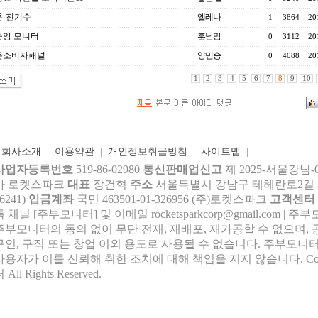
론-전기수
엘레나
1
3864
20
중앙 모니터
훈남맘
0
3112
20
온소비자패널
양민승
0
4088
20
1
2
3
4
5
6
7
8
9
10
|
회사소개
|
이용약관
|
개인정보취급방침
|
사이트맵
|
사업자등록번호
519-86-02980
통신판매업신고
제 2025-서울강남-
사 로켓스파크
대표
장건혁
주소
서울특별시 강남구 테헤란로2길 27,
6241)
입금계좌
국민 463501-01-326956 (주)로켓스파크
고객센터
톡 채널 [주부모니터] 및 이메일 rocke
tsparkcorp@gmail.com
| 주
주부모니터의 동의 없이 무단 전재, 재배포, 재가공할 수 없으며, 
구인, 구직 또는 창업 이외 용도로 사용될 수 없습니다. 주부모니터
사용자가 이를 신뢰해 취한 조치에 대해 책임을 지지 않습니다.
Co
 All Rights Reserved.