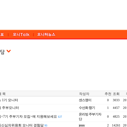
 목
작성자
추천
조회
 1기 모니터
센스쟁이
0
3033
20
원 주부모니터
수선화 향기
1
4457
20
온리빙 주부기자
<7기 주부기자 모집>에 지원해보세요
0
4825
20
127
단
통신심의위원회 모니터 경험담
jenny
2
14261
20
93