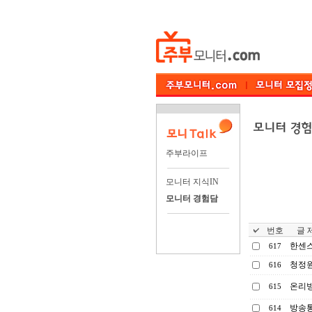
주부라이프
모니터 지식IN
모니터 경험담
번호
글 제
한센스
617
청정
616
온리빙
615
방송
614