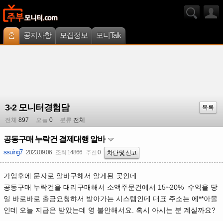
홈
공지사항
모집정보
모니Talk
3-2 모니터경험담
목록
전체
897
오늘
0
분류
전체
공동구매 누락건 결제대행 알바
ssuing7
2023.09.06
조회
14866
추천
0
차단 및 신고
가입후에 문자로 알바구해서 알게된 곳인데
공동구매 누락건을 대리구매해서 소액주문건에서 15~20% 수익을 당
일 바로바로 출금요청햐서 받아가는 시스템인데 대표 주소는 에**아몰
인데 오늘 지급은 받았는데 영 불안해서요. 혹시 아시는 분 계실까요?