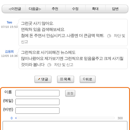
이전글
다음글
추천
수정
확대
답변
◁
▷
Tere
그런곳 사기 많아요.
07/10 15:53
연락처 있음 검색해보세요.
첨에 돈 주면서 안심시키고..나중엔 더 큰금액 먹튀.
차단 및
신고
김용희
그런씩으로 사기피해건 뉴스에도
12/05 16:36
많이나왔어요 제가보기엔 그런씩으로 믿음을주고 크게 사기칠
것이라 봅니다
차단 및 신고
댓글
목록
뒤로
이름
표정
(메일)
(비번)
0
300