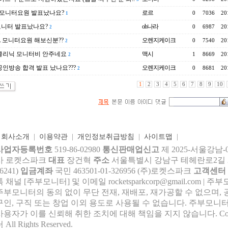
a모니터요원 발표났나요?
로르
0
7036
20
1
모니터 발표났나요?
oh나라
0
6987
20
2
 모니터요원 해보신분??
오렌지케이크
0
7540
20
2
클리닉 모니터비 안주네요
맥시
1
8669
20
2
인방송 합격 발표 났나요???
오렌지케이크
0
8681
20
2
1
2
3
4
5
6
7
8
9
10
|
회사소개
|
이용약관
|
개인정보취급방침
|
사이트맵
|
사업자등록번호
519-86-02980
통신판매업신고
제 2025-서울강남-
사 로켓스파크
대표
장건혁
주소
서울특별시 강남구 테헤란로2길 27,
6241)
입금계좌
국민 463501-01-326956 (주)로켓스파크
고객센터
톡 채널 [주부모니터] 및 이메일 rocke
tsparkcorp@gmail.com
| 주
주부모니터의 동의 없이 무단 전재, 재배포, 재가공할 수 없으며, 
구인, 구직 또는 창업 이외 용도로 사용될 수 없습니다. 주부모니터
사용자가 이를 신뢰해 취한 조치에 대해 책임을 지지 않습니다.
Co
 All Rights Reserved.