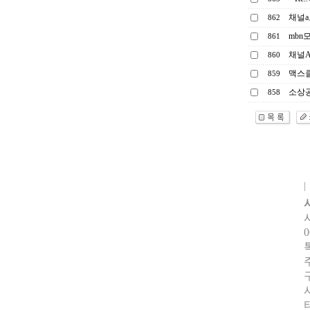
채널
862
mbn
861
채널A
860
맥스
859
소상공
858
0
터