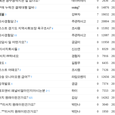
혹은 광주광역시는 일 없나요?
데이비데이
0
2636
20
매 누락건 결제대행 알바
ssuing7
0
14876
20
2
체불
강부자
7
19032
20
3
사경험담 2
주관적사고
2
20804
20
6
포스트 경기도 지역사회보장 욕구조사?
조사원
0
15392
20
4
회사경험담
주관적사고
1
12087
20
11
담사 일 어떤가요?
궁금이
0
11950
20
3
 리서치회사들
신소연
3
8329
20
2
서치 ##하네요
경험자
3
7916
20
에도
길동무
0
6435
20
1
포스트 어때요?
조사원
0
7126
20
2
송 모니터요원 급여??
라임오렌지
1
12656
20
7
합격발표
궁금
0
7374
20
1
에프앤비 패널비얼마인지아시는분
하이
0
7553
20
2
+1
서치 원래이런건가요?
김상
0
14262
20
125
..**리서치 원래이런건가요?
박안나
0
3040
20
e..**리서치 원래이런건가요?
박안나
0
1950
20