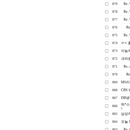
Re
879
Re
878
Re
877
R
876
Re
875
ㄹㄷ홈
874
이놈의
873
크라
872
Re
871
R
870
MS
869
CBS
868
DB
867
하*스
866
9
삼성
865
오늘 
864
Re
863