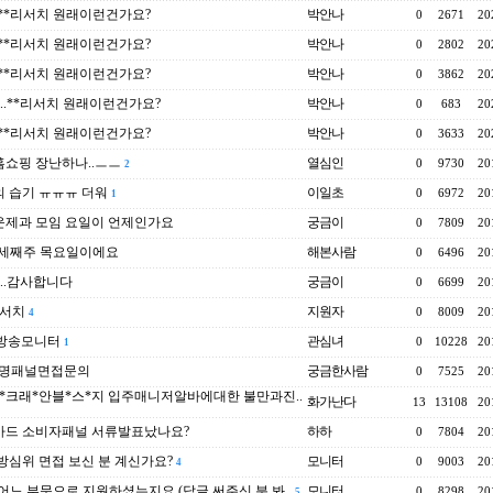
..**리서치 원래이런건가요?
박안나
0
2671
20
..**리서치 원래이런건가요?
박안나
0
2802
20
..**리서치 원래이런건가요?
박안나
0
3862
20
e..**리서치 원래이런건가요?
박안나
0
683
20
..**리서치 원래이런건가요?
박안나
0
3633
20
쇼핑 장난하나..ㅡㅡ
열심인
0
9730
20
2
 습기 ㅠㅠㅠ 더워
이일초
0
6972
20
1
운제과 모임 요일이 언제인가요
궁금이
0
7809
20
..세째주 목요일이에요
해본사람
0
6496
20
e..감사합니다
궁금이
0
6699
20
리서치
지원자
0
8009
20
4
 방송모니터
관심녀
0
10228
20
1
생명패널면접문의
궁금한사람
0
7525
20
*크래*안블*스*지 입주매니저알바에대한 불만과진..
화가난다
13
13108
20
카드 소비자패널 서류발표났나요?
하하
0
7804
20
방심위 면접 보신 분 계신가요?
모니터
0
9003
20
4
..어느 부문으로 지원하셨는지요 (답글 써주신 분 봐..
모니터
0
8298
20
5