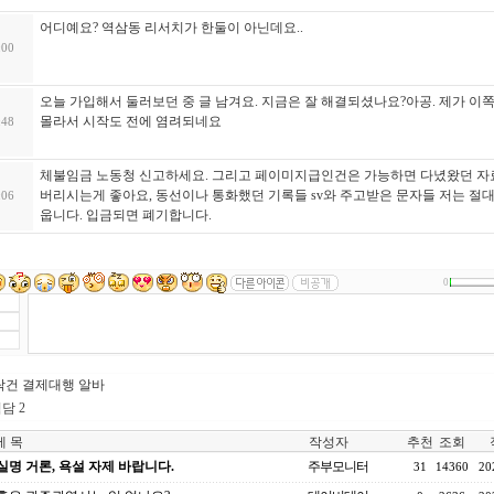
어디예요? 역삼동 리서치가 한둘이 아닌데요..
:00
오늘 가입해서 둘러보던 중 글 남겨요. 지금은 잘 해결되셨나요?아공. 제가 이
몰라서 시작도 전에 염려되네요
:48
체불임금 노동청 신고하세요. 그리고 페이미지급인건은 가능하면 다녔왔던 자
버리시는게 좋아요, 동선이나 통화했던 기록들 sv와 주고받은 문자들 저는 절대
:06
웁니다. 입금되면 폐기합니다.
0
락건 결제대행 알바
담 2
 목
작성자
추천
조회
실명 거론, 욕설 자제 바랍니다.
주부모니터
31
14360
20