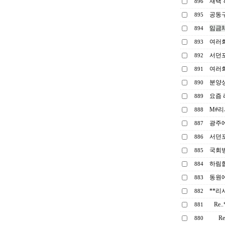
재택 
896
공동구
895
임금
894
여러회
893
서던
892
여러
891
분양상
890
요즘
889
M#리
888
광주
887
서던
886
국회방
885
하림
884
동원
883
**리
882
Re
881
R
880