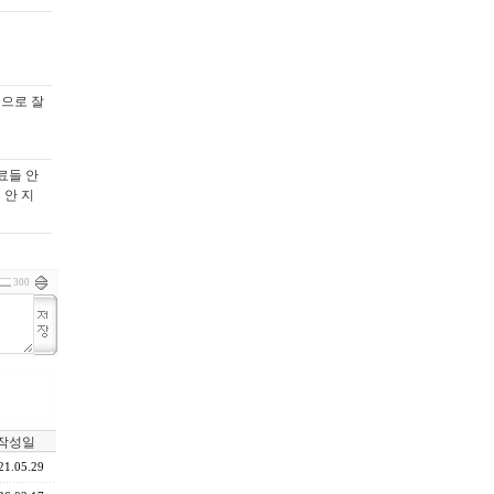
쪽으로 잘
료들 안
 안 지
300
작성일
21.05.29