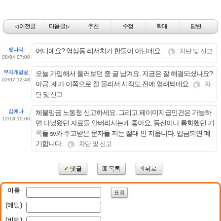
이전글
다음글
추천
수정
확대
답변
◁
▷
빛나리
어디예요? 역삼동 리서치가 한둘이 아닌데요..
차단 및 신고
08/04 07:00
무지개별빛
오늘 가입해서 둘러보던 중 글 남겨요. 지금은 잘 해결되셨나요?
02/07 12:48
아공. 제가 이쪽으로 잘 몰라서 시작도 전에 염려되네요
차
단 및 신고
김예나
체불임금 노동청 신고하세요. 그리고 페이미지급인건은 가능하
12/18 10:06
면 다녔왔던 자료들 안버리시는게 좋아요, 동선이나 통화했던 기
록들 sv와 주고받은 문자들 저는 절대 안 지웁니다. 입금되면 폐
기합니다.
차단 및 신고
댓글
목록
뒤로
이름
표정
(메일)
(비번)