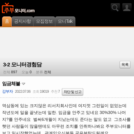
홈
공지사항
모집정보
모니Talk
3-2 모니터경험담
목록
전체
897
오늘
0
분류
전체
임금체불
강부자
2022.07.06
조회
19019
추천
7
차단 및 신고
역삼동에 있는 크지않은 리서치회사인데 여지껏 그런일이 없었는데
작년도에 일을 끝냇는데 일한. 임금을 안주고 있네요 30%30% 나머
지?를 안주네요 벌써6개월이 지났는데도 준다는 말도 없고 그조사를
햇던 사람들이 많을텐데도 아무런 조치를 안취하나봐요 주부모니터를
보고 일시작햇었는데 ..관계있으신분들 공유부탁드릴께요