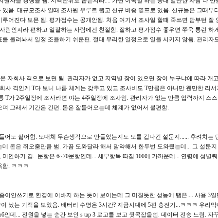
지원자들 경쟁률 쌤. 지역단위로 뽑는지라.... 가면 이쪽일 하는 동내 알만한 사람 다 만
 있음. 대규모조사 일때 조사원 우루르 뽑고 신규 비중 몇프로 있음. 신규들은 그때부
이루어진다 보믄 됨. 평가점수는 공개안됨. 처음 여기서 조사일 할때 죽쓰면 담부턴 잘
 사람인지라 편하고 일잘하는 사람에겐 친절함. 잘하고 평가점수 좋우면 쭈욱 롱런 하게 
표를 올려놔서 일정 조율하기 쉬운편. 절대 무리한 일정으로 일을 시키지 않음. 관리자
나온 자회사 격으로 보면 됨. 관리자가 없고 지역별 장이 있으면 장이 누구냐에 따라 개
모회사 격인게 T다 보니 나름 체계는 갖추고 있고 조사비도 T만큼은 아니만 웬만한 리서
통 T가 2주일정에 조사라면 야는 4주일정에 조사임. 관리자가 없는 만큼 입력까지 스
으며 그래서 기간은 긴편. 돈은 잘들어오는데 체계가 없어서 불편함.
들어도 싫어함. 도대체 무슨생각으로 만들었는지도 모를 겁나긴 설문지...... 후려치는 단가
데 돈은 쥐오줌만큼 범. 가끔 도와달라 해서 맘약해서 한두번 도와줬는데... 그 설문지
미안하기 김. 문항은 6~70문항인데... 세부항목 따짐 100에 가까운데... 연령에 성별
욕함. ㅋㅋㅋ
털? 종이안쓰기로 환경에 이바지 하는 듯이 보이는데 그 미칠듯한 성능에 탭은.... 사용 3
 났는 기적을 보았음. 배터리 수명은 3시간? 지금시대에 5핀 충전기...ㅋㅋㅋ 우리막
ap6인데... 전원을 넣는 순간 보인 s tap 3 로고를 보고 뒷목잡을뻔. 데이터 전송 느림. 자