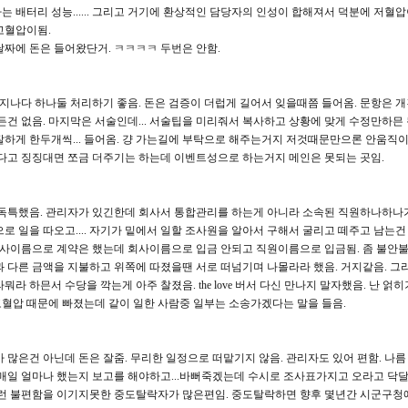
 배터리 성능...... 그리고 거기에 환상적인 담당자의 인성이 합해져서 덕분에 저혈압
고혈압이됨.
재 날짜에 돈은 들어왔단거. ㅋㅋㅋㅋ 두번은 안함.
 지나다 하나둘 처리하기 좋음. 돈은 검증이 더럽게 길어서 잊을때쯤 들어옴. 문항은 개
든건 없음. 마지막은 서술인데... 서술팁을 미리줘서 복사하고 상황에 맞게 수정만하믄 
잘하게 한두개씩... 들어옴. 걍 가는길에 부탁으로 해주는거지 저것때문만으론 안움직
멀다고 징징대면 쪼금 더주기는 하는데 이벤트성으로 하는거지 메인은 못되는 곳임.
 독특했음. 관리자가 있긴한데 회사서 통합관리를 하는게 아니라 소속된 직원하나하나
로 일을 따오고.... 자기가 밑에서 일할 조사원을 알아서 구해서 굴리고 떼주고 남는건
 회사이름으로 계약은 했는데 회사이름으로 입금 안되고 직원이름으로 입금됨. 좀 불안
한것과 다른 금액을 지불하고 위쪽에 따졌을땐 서로 떠넘기며 나몰라라 했음. 거지같음. 그
뭐라 하믄서 수당을 깍는게 아주 찰졌음. the love 버서 다신 만나지 말자했음. 난 얽
 고혈압 때문에 빠졌는데 같이 일한 사람중 일부는 소송가겠다는 말을 들음.
 많은건 아닌데 돈은 잘줌. 무리한 일정으로 떠맡기지 않음. 관리자도 있어 편함. 나름
 매일매일 얼마나 했는지 보고를 해야하고...바뻐죽겠는데 수시로 조사표가지고 오라고 닥
그런 불편함을 이기지못한 중도탈락자가 많은편임. 중도탈락하면 향후 몇년간 시군구청