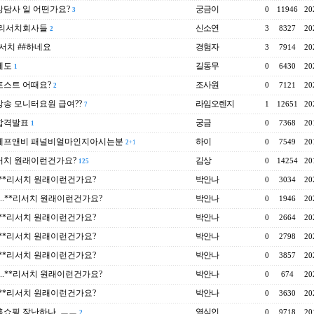
담사 일 어떤가요?
궁금이
0
11946
20
3
 리서치회사들
신소연
3
8327
20
2
서치 ##하네요
경험자
3
7914
20
에도
길동무
0
6430
20
1
포스트 어때요?
조사원
0
7121
20
2
송 모니터요원 급여??
라임오렌지
1
12651
20
7
합격발표
궁금
0
7368
20
1
에프앤비 패널비얼마인지아시는분
하이
0
7549
20
2
+1
서치 원래이런건가요?
김상
0
14254
20
125
..**리서치 원래이런건가요?
박안나
0
3034
20
e..**리서치 원래이런건가요?
박안나
0
1946
20
..**리서치 원래이런건가요?
박안나
0
2664
20
..**리서치 원래이런건가요?
박안나
0
2798
20
..**리서치 원래이런건가요?
박안나
0
3857
20
e..**리서치 원래이런건가요?
박안나
0
674
20
..**리서치 원래이런건가요?
박안나
0
3630
20
쇼핑 장난하나..ㅡㅡ
열심인
0
9718
20
2