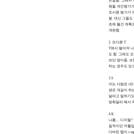
돈잘줌. 그래서 
원들 개인평가가
조사원 평가가 
됨. 대신 그들도
초에 월간 계획
개편함.
2. 또다른 T
T에서 떨어져 
도 함. 그래도 
보단 많이줌. 보
하는 경우도 있
3.S
아는 사람은 s만
생은 개같이 하는
달라고 말하기도 
맞춰달라 해서 
4.K
나름.... 디지
질적이던 저혈압이
다버린 탭이 s t