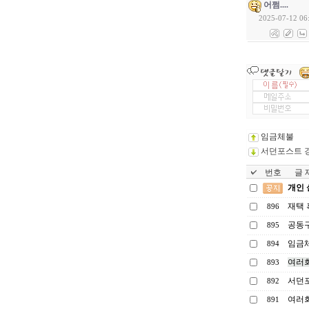
어쩜....
2025-07-12 06
임금체불
서던포스트 
번호
글 제
개인 
재택 
896
공동구
895
임금
894
여러회
893
서던
892
여러
891