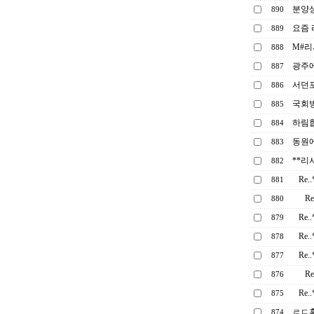
분양상
890
요즘
889
M#리
888
광주
887
서던
886
국회방
885
하림
884
동원
883
**리
882
Re
881
R
880
Re
879
Re
878
Re
877
R
876
Re
875
ㄹㄷ홈
874