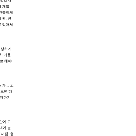
남. 조사
터 개별
 안뽑히게
됨. 년
도 있어서
고생하기
치 애들
스로 해야
.... 고
 보면 해
쿼터까지
일만에 고
내가 놀
꾸꺼짐. 충