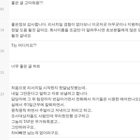
좋은 글 고마워용!!!
:05
좋은정보 감사합니다. 리서치일 경험이 없다보니 이곳저곳 아무곳이나 지원하
정말 도움 될것 같아요. 회사이름을 조금만 더 알려주시면 초보분들에게 많은 
:18
될것 같네요
T는 어디지요??
:20
너무 좋은 글 하트
:55
처음으로 리서치일 시작한지 한달남짓됐는데..
내일 그만둔다고 말하고 자료 보낼려고 합니다.
:23
담당자에 그 위 팀장까지 번갈아가면서 전화해서 자기들은 시원한 에어컨나오
실에서 주5일근무에 칼퇴하면서..
원칙원칙 하면서 주말이고 저녁이고 하라고 하고..
조사대상자들도 사람인데 무리한진행 요구하고.
그놈의 TAP은 무거워죽겠고...
그만하려구요..
차비빼면 남는게 없더라구요.