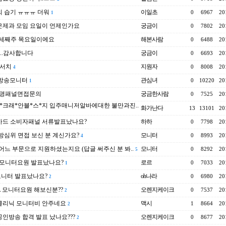
 습기 ㅠㅠㅠ 더워
이일초
0
6967
20
1
운제과 모임 요일이 언제인가요
궁금이
0
7802
20
..세째주 목요일이에요
해본사람
0
6488
20
e..감사합니다
궁금이
0
6693
20
리서치
지원자
0
8008
20
4
 방송모니터
관심녀
0
10220
20
1
생명패널면접문의
궁금한사람
0
7525
20
*크래*안블*스*지 입주매니저알바에대한 불만과진..
화가난다
13
13101
20
카드 소비자패널 서류발표났나요?
하하
0
7798
20
방심위 면접 보신 분 계신가요?
모니터
0
8993
20
4
..어느 부문으로 지원하셨는지요 (답글 써주신 분 봐..
모니터
0
8292
20
5
a모니터요원 발표났나요?
로르
0
7033
20
1
모니터 발표났나요?
oh나라
0
6980
20
2
 모니터요원 해보신분??
오렌지케이크
0
7537
20
2
클리닉 모니터비 안주네요
맥시
1
8664
20
2
인방송 합격 발표 났나요???
오렌지케이크
0
8677
20
2