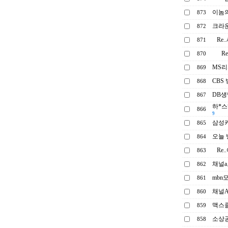
이놈의
873
크라
872
Re
871
R
870
MS
869
CBS
868
DB
867
하*스
866
9
삼성
865
오늘 
864
Re
863
채널
862
mbn
861
채널A
860
맥스
859
소상공
858