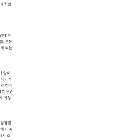
이 치료
긴데 예
됨. 큰돈
이게 되는
가 알아
 자기가
불안 하더
리고 무슨
히기 귀찮
 경쟁률
달해서 마
에서 조