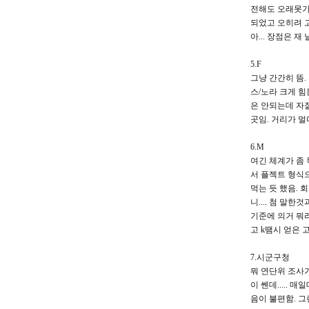
전해도 오래못가는
되었고 오히려 
아... 장점은 
5.F
그냥 간간히 뜸.
스/노라 크게 힘
은 안되는데 자
곳임. 거리가 
6.M
여긴 체계가 좀
서 플젝트 형식으
먹는 듯 했음.
니.... 첨 말
기준에 의거 뭐라
고 k땜시 얻은
7.시군구청
뭐 연단위 조사가
이 쎈데.....
음이 불편함. 