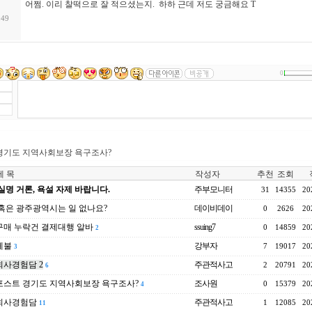
어쩜. 이리 찰떡으로 잘 적으셨는지. 하하 근데 저도 궁금해요 T
:49
0
경기도 지역사회보장 욕구조사?
 목
작성자
추천
조회
실명 거론, 욕설 자제 바랍니다.
주부모니터
31
14355
20
혹은 광주광역시는 일 없나요?
데이비데이
0
2626
20
매 누락건 결제대행 알바
ssuing7
0
14859
20
2
체불
강부자
7
19017
20
3
사경험담 2
주관적사고
2
20791
20
6
포스트 경기도 지역사회보장 욕구조사?
조사원
0
15379
20
4
회사경험담
주관적사고
1
12085
20
11