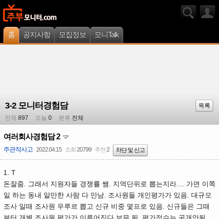
홈
공지사항
모집정보
모니Talk
3-2 모니터경험담
목록
전체
897
오늘
0
분류
전체
여러회사경험담 2
주관적사고
2022.04.15
조회
20799
추천
2
차단 및 신고
1. T
돈잘줌. 그래서 지원자들 경쟁률 쌤. 지역단위로 뽑는지라.... 가면 이쪽
일 하는 동내 알만한 사람 다 만남. 조사원들 개인평가가 있음. 대규모
조사 일때 조사원 우루르 뽑고 신규 비중 몇프로 있음. 신규들은 그때
부터 개별 조사원 평가가 이루어진다 보믄 됨. 평가점수는 공개안됨.