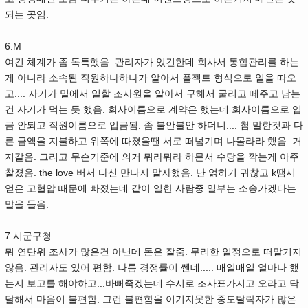
되는 곳임.
6.M
여긴 체계가 좀 독특했음. 관리자가 있긴한데 회사서 통합관리를 하는
게 아니라 소속된 직원하나하나가 알아서 플젝트 형식으로 일을 따오
고.... 자기가 밑에서 일할 조사원을 알아서 구해서 굴리고 떼주고 남는
건 자기가 먹는 듯 했음. 회사이름으로 계약은 했는데 회사이름으로 입
금 안되고 직원이름으로 입금됨. 좀 불안불안 하더니.... 첨 말한것과 다
른 금액을 지불하고 위쪽에 따졌을땐 서로 떠넘기며 나몰라라 했음. 거
지같음. 그리고 무슨기준에 의거 뭐라뭐라 하믄서 수당을 깍는게 아주
찰졌음. the love 버서 다신 만나지 말자했음. 난 얽히기 귀찮고 k땜시
얻은 고혈압 때문에 빠졌는데 같이 일한 사람중 일부는 소송가겠다는
말을 들음.
7.시군구청
뭐 연단위 조사가 많은건 아닌데 돈은 잘줌. 무리한 일정으로 떠맡기지
않음. 관리자도 있어 편함. 나름 경쟁률이 쎈데..... 매일매일 얼마나 했
는지 보고를 해야하고...바뻐죽겠는데 수시로 조사표가지고 오라고 닥
달해서 마음이 불편함. 그런 불편함을 이기지못한 중도탈락자가 많은