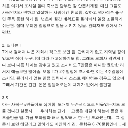
처음 여기서 조사일 할때 죽쓰면 담부턴 잘 안뽑히게됨. 대신 그들도
사람인지라 편하고 일잘하는 사람에겐 친절함. 잘하고 평가점수 좋우
면 쭈욱 롱런 하게 됨. 년초에 월간 계획표를 올려놔서 일정 조율하기
쉬운편. 절대 무리한 일정으로 일을 시키지 않음. 관리자도 있어서 개
편함.
2. 또다른 T
T에서 떨어져 나온 자회사 격으로 보면 됨. 관리자가 없고 지역별 장이
있으면 장이 누구냐에 따라 개고생하기도 함. 그래도 모회사 격인게 T
다 보니 나름 체계는 갖추고 있고 조사비도 T만큼은 아니만 웬만한 리
서치 애들보단 많이줌. 보통 T가 2주일정에 조사라면 야는 4주일정에
조사임. 관리자가 없는 만큼 입력까지 스스로 해야하는 경우도 있으며
그래서 기간은 긴편. 돈은 잘들어오는데 체계가 없어서 불편함.
3.S
아는 사람은 s만들어도 싫어함. 도대체 무슨생각으로 만들었는지도 모
를 겁나긴 설문지...... 후려치는 단가.... 고생은 개같이 하는데 돈은 쥐
오줌만큼 범. 가끔 도와달라 해서 맘약해서 한두번 도와줬는데... 그 설
문지 보면 해달라고 말하기도 미안하기 김. 문항은 6~70문항인데... 세