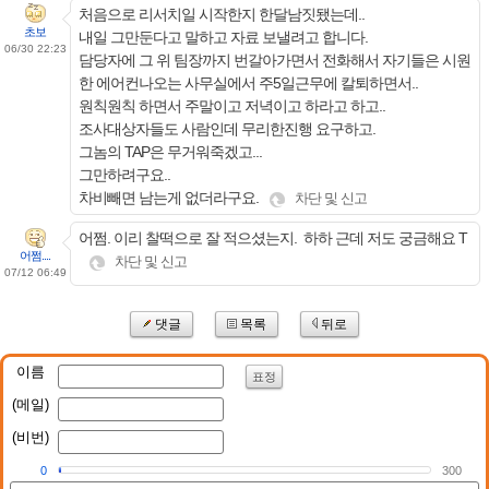
처음으로 리서치일 시작한지 한달남짓됐는데..
초보
내일 그만둔다고 말하고 자료 보낼려고 합니다.
06/30 22:23
담당자에 그 위 팀장까지 번갈아가면서 전화해서 자기들은 시원
한 에어컨나오는 사무실에서 주5일근무에 칼퇴하면서..
원칙원칙 하면서 주말이고 저녁이고 하라고 하고..
조사대상자들도 사람인데 무리한진행 요구하고.
그놈의 TAP은 무거워죽겠고...
그만하려구요..
차비빼면 남는게 없더라구요.
차단 및 신고
어쩜. 이리 찰떡으로 잘 적으셨는지. 하하 근데 저도 궁금해요 T
어쩜....
차단 및 신고
07/12 06:49
댓글
목록
뒤로
이름
표정
(메일)
(비번)
0
300