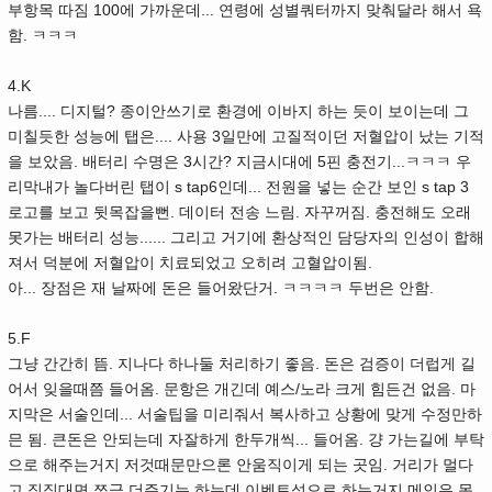
부항목 따짐 100에 가까운데... 연령에 성별쿼터까지 맞춰달라 해서 욕
함. ㅋㅋㅋ
4.K
나름.... 디지털? 종이안쓰기로 환경에 이바지 하는 듯이 보이는데 그
미칠듯한 성능에 탭은.... 사용 3일만에 고질적이던 저혈압이 났는 기적
을 보았음. 배터리 수명은 3시간? 지금시대에 5핀 충전기...ㅋㅋㅋ 우
리막내가 놀다버린 탭이 s tap6인데... 전원을 넣는 순간 보인 s tap 3
로고를 보고 뒷목잡을뻔. 데이터 전송 느림. 자꾸꺼짐. 충전해도 오래
못가는 배터리 성능...... 그리고 거기에 환상적인 담당자의 인성이 합해
져서 덕분에 저혈압이 치료되었고 오히려 고혈압이됨.
아... 장점은 재 날짜에 돈은 들어왔단거. ㅋㅋㅋㅋ 두번은 안함.
5.F
그냥 간간히 뜸. 지나다 하나둘 처리하기 좋음. 돈은 검증이 더럽게 길
어서 잊을때쯤 들어옴. 문항은 개긴데 예스/노라 크게 힘든건 없음. 마
지막은 서술인데... 서술팁을 미리줘서 복사하고 상황에 맞게 수정만하
믄 됨. 큰돈은 안되는데 자잘하게 한두개씩... 들어옴. 걍 가는길에 부탁
으로 해주는거지 저것때문만으론 안움직이게 되는 곳임. 거리가 멀다
고 징징대면 쪼금 더주기는 하는데 이벤트성으로 하는거지 메인은 못