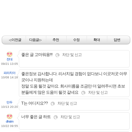
이전글
다음글
추천
수정
확대
답변
◁
▷
좋은 글 고마워용!!!
차단 및 신고
전대
09/21 13:05
파라치아
좋은정보 감사합니다. 리서치일 경험이 없다보니 이곳저곳 아무
10/08 14:18
곳이나 지원하는데
정말 도움 될것 같아요. 회사이름을 조금만 더 알려주시면 초보
분들에게 많은 도움이 될것 같네요
차단 및 신고
만두
T는 어디지요??
차단 및 신고
10/13 20:20
너무 좋은 글 하트
차단 및 신고
dhstm
10/22 09:55