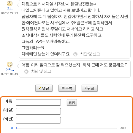
처음으로 리서치일 시작한지 한달남짓됐는데..
초보
내일 그만둔다고 말하고 자료 보낼려고 합니다.
06/30 22:23
담당자에 그 위 팀장까지 번갈아가면서 전화해서 자기들은 시원
한 에어컨나오는 사무실에서 주5일근무에 칼퇴하면서..
원칙원칙 하면서 주말이고 저녁이고 하라고 하고..
조사대상자들도 사람인데 무리한진행 요구하고.
그놈의 TAP은 무거워죽겠고...
그만하려구요..
차비빼면 남는게 없더라구요.
차단 및 신고
어쩜. 이리 찰떡으로 잘 적으셨는지. 하하 근데 저도 궁금해요 T
어쩜....
차단 및 신고
07/12 06:49
댓글
목록
뒤로
이름
표정
(메일)
(비번)
0
300