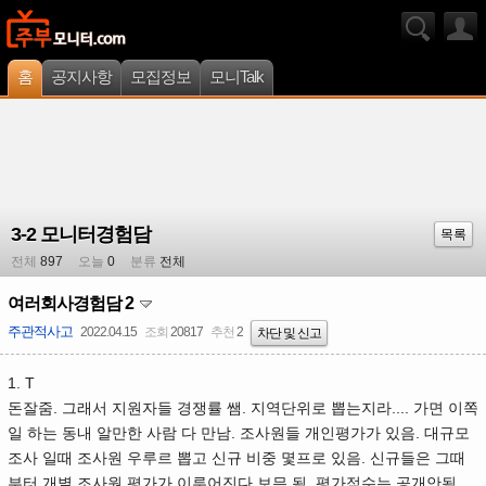
홈
공지사항
모집정보
모니Talk
3-2 모니터경험담
목록
전체
897
오늘
0
분류
전체
여러회사경험담 2
주관적사고
2022.04.15
조회
20817
추천
2
차단 및 신고
1. T
돈잘줌. 그래서 지원자들 경쟁률 쌤. 지역단위로 뽑는지라.... 가면 이쪽
일 하는 동내 알만한 사람 다 만남. 조사원들 개인평가가 있음. 대규모
조사 일때 조사원 우루르 뽑고 신규 비중 몇프로 있음. 신규들은 그때
부터 개별 조사원 평가가 이루어진다 보믄 됨. 평가점수는 공개안됨.