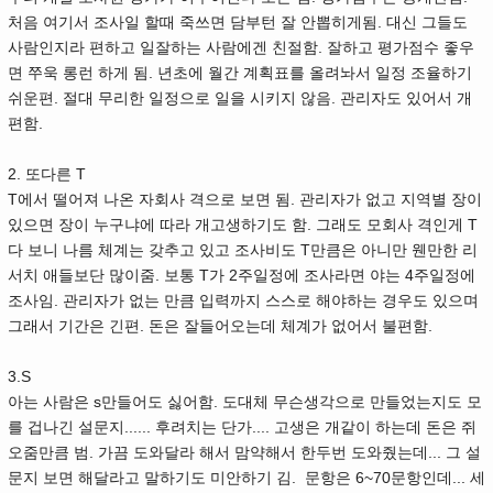
처음 여기서 조사일 할때 죽쓰면 담부턴 잘 안뽑히게됨. 대신 그들도
사람인지라 편하고 일잘하는 사람에겐 친절함. 잘하고 평가점수 좋우
면 쭈욱 롱런 하게 됨. 년초에 월간 계획표를 올려놔서 일정 조율하기
쉬운편. 절대 무리한 일정으로 일을 시키지 않음. 관리자도 있어서 개
편함.
2. 또다른 T
T에서 떨어져 나온 자회사 격으로 보면 됨. 관리자가 없고 지역별 장이
있으면 장이 누구냐에 따라 개고생하기도 함. 그래도 모회사 격인게 T
다 보니 나름 체계는 갖추고 있고 조사비도 T만큼은 아니만 웬만한 리
서치 애들보단 많이줌. 보통 T가 2주일정에 조사라면 야는 4주일정에
조사임. 관리자가 없는 만큼 입력까지 스스로 해야하는 경우도 있으며
그래서 기간은 긴편. 돈은 잘들어오는데 체계가 없어서 불편함.
3.S
아는 사람은 s만들어도 싫어함. 도대체 무슨생각으로 만들었는지도 모
를 겁나긴 설문지...... 후려치는 단가.... 고생은 개같이 하는데 돈은 쥐
오줌만큼 범. 가끔 도와달라 해서 맘약해서 한두번 도와줬는데... 그 설
문지 보면 해달라고 말하기도 미안하기 김. 문항은 6~70문항인데... 세