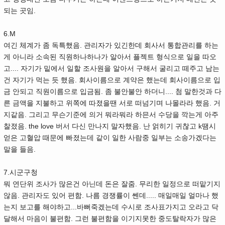
되는 곳임.
6.M
여긴 체계가 좀 독특했음. 관리자가 있긴한데 회사서 통합관리를 하는
게 아니라 소속된 직원하나하나가 알아서 플젝트 형식으로 일을 따오
고.... 자기가 밑에서 일할 조사원을 알아서 구해서 굴리고 떼주고 남는
건 자기가 먹는 듯 했음. 회사이름으로 계약은 했는데 회사이름으로 입
금 안되고 직원이름으로 입금됨. 좀 불안불안 하더니.... 첨 말한것과 다
른 금액을 지불하고 위쪽에 따졌을땐 서로 떠넘기며 나몰라라 했음. 거
지같음. 그리고 무슨기준에 의거 뭐라뭐라 하믄서 수당을 깍는게 아주
찰졌음. the love 버서 다신 만나지 말자했음. 난 얽히기 귀찮고 k땜시
얻은 고혈압 때문에 빠졌는데 같이 일한 사람중 일부는 소송가겠다는
말을 들음.
7.시군구청
뭐 연단위 조사가 많은건 아닌데 돈은 잘줌. 무리한 일정으로 떠맡기지
않음. 관리자도 있어 편함. 나름 경쟁률이 쎈데..... 매일매일 얼마나 했
는지 보고를 해야하고...바뻐죽겠는데 수시로 조사표가지고 오라고 닥
달해서 마음이 불편함. 그런 불편함을 이기지못한 중도탈락자가 많은