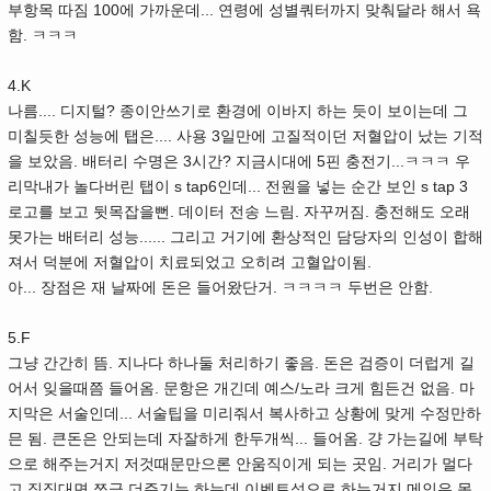
부항목 따짐 100에 가까운데... 연령에 성별쿼터까지 맞춰달라 해서 욕
함. ㅋㅋㅋ
4.K
나름.... 디지털? 종이안쓰기로 환경에 이바지 하는 듯이 보이는데 그
미칠듯한 성능에 탭은.... 사용 3일만에 고질적이던 저혈압이 났는 기적
을 보았음. 배터리 수명은 3시간? 지금시대에 5핀 충전기...ㅋㅋㅋ 우
리막내가 놀다버린 탭이 s tap6인데... 전원을 넣는 순간 보인 s tap 3
로고를 보고 뒷목잡을뻔. 데이터 전송 느림. 자꾸꺼짐. 충전해도 오래
못가는 배터리 성능...... 그리고 거기에 환상적인 담당자의 인성이 합해
져서 덕분에 저혈압이 치료되었고 오히려 고혈압이됨.
아... 장점은 재 날짜에 돈은 들어왔단거. ㅋㅋㅋㅋ 두번은 안함.
5.F
그냥 간간히 뜸. 지나다 하나둘 처리하기 좋음. 돈은 검증이 더럽게 길
어서 잊을때쯤 들어옴. 문항은 개긴데 예스/노라 크게 힘든건 없음. 마
지막은 서술인데... 서술팁을 미리줘서 복사하고 상황에 맞게 수정만하
믄 됨. 큰돈은 안되는데 자잘하게 한두개씩... 들어옴. 걍 가는길에 부탁
으로 해주는거지 저것때문만으론 안움직이게 되는 곳임. 거리가 멀다
고 징징대면 쪼금 더주기는 하는데 이벤트성으로 하는거지 메인은 못