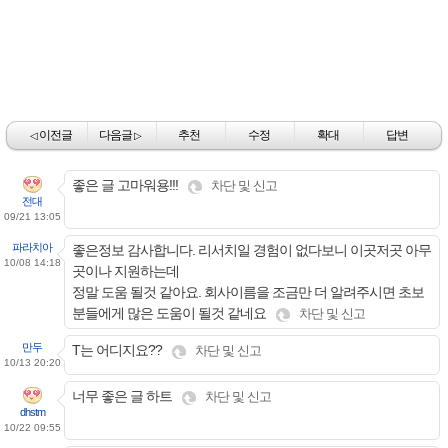
이전글
다음글
추천
수정
확대
답변
◁
▷
좋은 글 고마워용!!!
차단 및 신고
전대
09/21 13:05
파라치아
좋은정보 감사합니다. 리서치일 경험이 없다보니 이곳저곳 아무
10/08 14:18
곳이나 지원하는데
정말 도움 될것 같아요. 회사이름을 조금만 더 알려주시면 초보
분들에게 많은 도움이 될것 같네요
차단 및 신고
만두
T는 어디지요??
차단 및 신고
10/13 20:20
너무 좋은 글 하트
차단 및 신고
dhstm
10/22 09:55