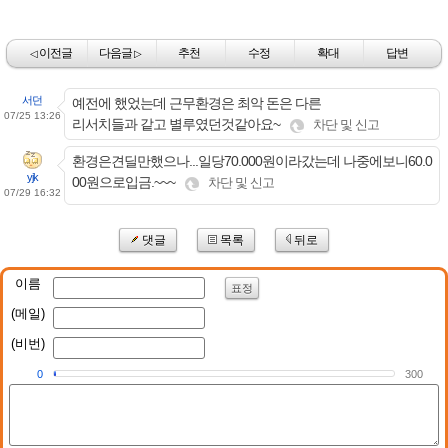
이전글
다음글
추천
수정
확대
답변
◁
▷
서던
예전에 했었는데 근무환경은 최악 돈은 다른
07/25 13:26
리서치들과 같고 별루였던것같아요~
차단 및 신고
환경은견딜만했으나...일당70.000원이라갔는데 나중에보니60.0
yjk
00원으로입금.~~~
차단 및 신고
07/29 16:32
댓글
목록
뒤로
이름
표정
(메일)
(비번)
0
300