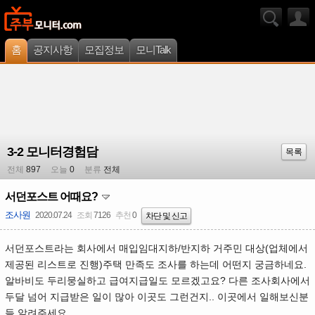
홈
공지사항
모집정보
모니Talk
3-2 모니터경험담
목록
전체
897
오늘
0
분류
전체
서던포스트 어때요?
조사원
2020.07.24
조회
7126
추천
0
차단 및 신고
서던포스트라는 회사에서 매입임대지하/반지하 거주민 대상(업체에서
제공된 리스트로 진행)주택 만족도 조사를 하는데 어떤지 궁금하네요.
알바비도 두리뭉실하고 급여지급일도 모르겠고요? 다른 조사회사에서
두달 넘어 지급받은 일이 많아 이곳도 그런건지.. 이곳에서 일해보신분
들 알려주세요.