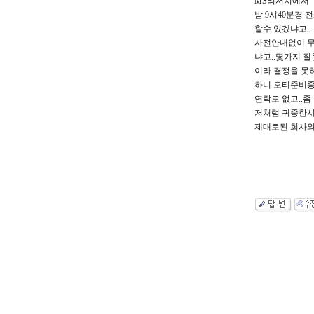
MS리서치에서
밤 9시40분경 
할수 있겠냐고.
사전안내없이 무
냐고..몇가지 
이라 결정을 못
하니 오티준비
연락도 없고..좀
저처럼 귀중한시
제대로된 회사와