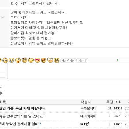
한국리서치 그런회사 아닙니다...
많이 좋아졌지만 그것도 나름입니다.
ㄱㄷ리서치.
:14
도와달라고 사정하더니 입금할땐 당신 입맛데로
이거저거 다 떼고 입금 시켰더라구요?
알바시급 최저로 대타 뽑아놓고
통보하듯이 일한 돈 까놓고.
정신없어서 기억 못하고 알바탓만하시네?
0
니다
니터
 목
작성자
추천
조회
실명 거론, 욕설 자제 바랍니다.
주부모니터
31
14351
20
혹은 광주광역시는 일 없나요?
데이비데이
0
2623
20
매 누락건 결제대행 알바
ssuing7
0
14855
20
2