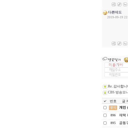
다른데도
2019-09-19 22
Re..감사합
CBS 방송모
번호
글 제
개인 
재택 
896
공동구
895