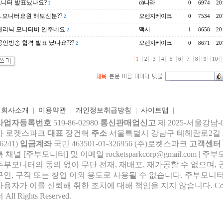
모니터 발표났나요?
oh나라
0
6974
20
2
 모니터요원 해보신분??
오렌지케이크
0
7534
20
2
클리닉 모니터비 안주네요
맥시
1
8658
20
2
인방송 합격 발표 났나요???
오렌지케이크
0
8671
20
2
1
2
3
4
5
6
7
8
9
10
|
회사소개
|
이용약관
|
개인정보취급방침
|
사이트맵
|
사업자등록번호
519-86-02980
통신판매업신고
제 2025-서울강남-
사 로켓스파크
대표
장건혁
주소
서울특별시 강남구 테헤란로2길 27,
6241)
입금계좌
국민 463501-01-326956 (주)로켓스파크
고객센터
톡 채널 [주부모니터] 및 이메일 rocke
tsparkcorp@gmail.com
| 주
주부모니터의 동의 없이 무단 전재, 재배포, 재가공할 수 없으며, 
구인, 구직 또는 창업 이외 용도로 사용될 수 없습니다. 주부모니터
사용자가 이를 신뢰해 취한 조치에 대해 책임을 지지 않습니다.
Co
 All Rights Reserved.