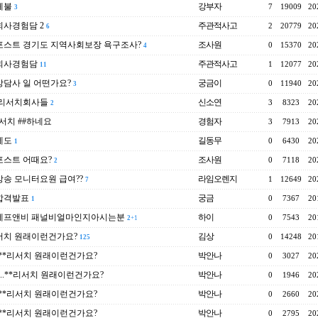
체불
강부자
7
19009
20
3
사경험담 2
주관적사고
2
20779
20
6
포스트 경기도 지역사회보장 욕구조사?
조사원
0
15370
20
4
회사경험담
주관적사고
1
12077
20
11
담사 일 어떤가요?
궁금이
0
11940
20
3
 리서치회사들
신소연
3
8323
20
2
서치 ##하네요
경험자
3
7913
20
에도
길동무
0
6430
20
1
포스트 어때요?
조사원
0
7118
20
2
송 모니터요원 급여??
라임오렌지
1
12649
20
7
합격발표
궁금
0
7367
20
1
에프앤비 패널비얼마인지아시는분
하이
0
7543
20
2
+1
서치 원래이런건가요?
김상
0
14248
20
125
..**리서치 원래이런건가요?
박안나
0
3027
20
e..**리서치 원래이런건가요?
박안나
0
1946
20
..**리서치 원래이런건가요?
박안나
0
2660
20
..**리서치 원래이런건가요?
박안나
0
2795
20