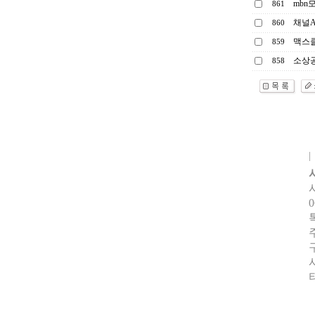
mbn
861
채널A
860
맥스
859
소상공
858
0
터