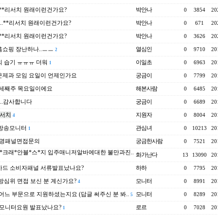
..**리서치 원래이런건가요?
박안나
0
3854
20
e..**리서치 원래이런건가요?
박안나
0
671
20
..**리서치 원래이런건가요?
박안나
0
3626
20
쇼핑 장난하나..ㅡㅡ
열심인
0
9710
20
2
 습기 ㅠㅠㅠ 더워
이일초
0
6963
20
1
운제과 모임 요일이 언제인가요
궁금이
0
7799
20
..세째주 목요일이에요
해본사람
0
6485
20
e..감사합니다
궁금이
0
6689
20
리서치
지원자
0
8004
20
4
 방송모니터
관심녀
0
10213
20
1
생명패널면접문의
궁금한사람
0
7521
20
*크래*안블*스*지 입주매니저알바에대한 불만과진..
화가난다
13
13090
20
카드 소비자패널 서류발표났나요?
하하
0
7795
20
방심위 면접 보신 분 계신가요?
모니터
0
8991
20
4
..어느 부문으로 지원하셨는지요 (답글 써주신 분 봐..
모니터
0
8289
20
5
a모니터요원 발표났나요?
로르
0
7028
20
1