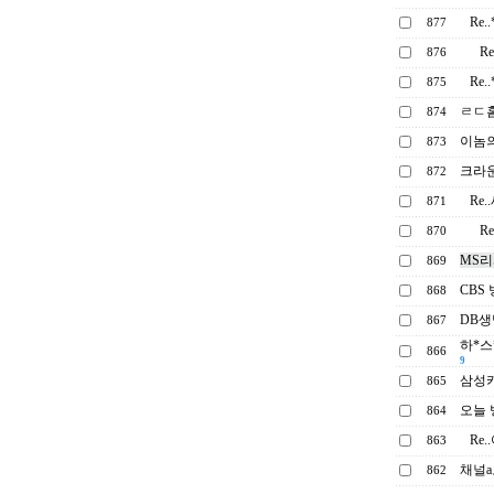
Re
877
R
876
Re
875
ㄹㄷ홈
874
이놈의
873
크라
872
Re
871
R
870
MS
869
CBS
868
DB
867
하*스
866
9
삼성
865
오늘 
864
Re
863
채널
862