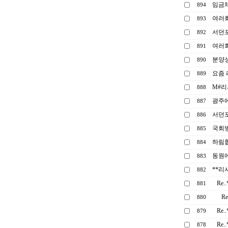
임금
894
여러회
893
서던
892
여러
891
분양상
890
요즘
889
M#리
888
광주
887
서던
886
국회방
885
하림
884
동원
883
**리
882
Re
881
R
880
Re
879
Re
878