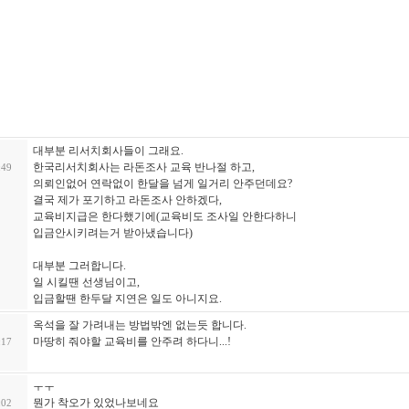
대부분 리서치회사들이 그래요.
한국리서치회사는 라돈조사 교육 반나절 하고,
:49
의뢰인없어 연락없이 한달을 넘게 일거리 안주던데요?
결국 제가 포기하고 라돈조사 안하겠다,
교육비지급은 한다했기에(교육비도 조사일 안한다하니
입금안시키려는거 받아냈습니다)
대부분 그러합니다.
일 시킬땐 선생님이고,
입금할땐 한두달 지연은 일도 아니지요.
옥석을 잘 가려내는 방법밖엔 없는듯 합니다.
마땅히 줘야할 교육비를 안주려 하다니...!
:17
ㅜㅜ
뭔가 착오가 있었나보네요
:02