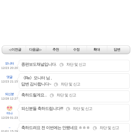
이전글
다음글
추천
수정
확대
답변
◁
▷
모니터
종편보도채널입니다.
차단 및 신고
12/23 20:20
댓글
《Re》모니터 님 ,
12/23 21:15
답변 감사합니다~
차단 및 신고
되신분
축하드릴게요...
차단 및 신고
12/28 12:27
되신분들 축하드립니다!!!
차단 및 신고
미나
12/29 01:23
...
축하드려요 전 이번에는 안됐네요 ㅎㅎㅎ
차단 및 신고
01/01 15:29