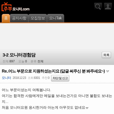
홈
공지사항
모집정보
모니Talk
3-2 모니터경험담
목록
전체
897
오늘
0
분류
전체
Re..어느 부문으로 지원하셨는지요 (답글 써주신 분 봐주세요~)
모니터
2018.12.23
조회
8301
추천
0
차단 및 신고
어느 부문이셨는지 여쭤봅니다.
여기는 합격한 사람에게만 메일을 보내는건가요 아니면 불합도 보내는
지...
처음 모니터요원 응시한거라 아는게 아무것도 없네요ㅠ