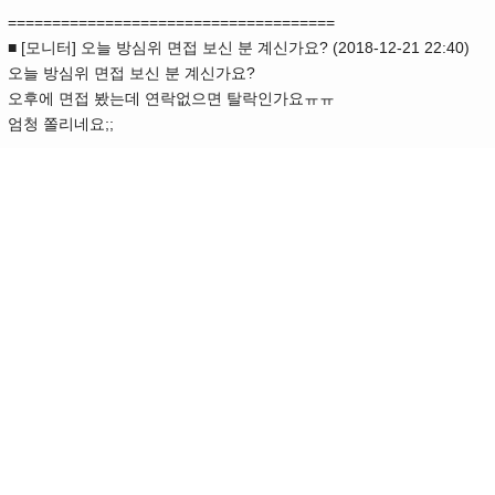
=====================================
■ [모니터] 오늘 방심위 면접 보신 분 계신가요? (2018-12-21 22:40)
오늘 방심위 면접 보신 분 계신가요?
오후에 면접 봤는데 연락없으면 탈락인가요ㅠㅠ
엄청 쫄리네요;;