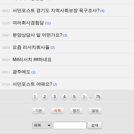
서던포스트 경기도 지역사회보장 욕구조사?
08/21
(4)
여러회사경험담
11/20
(11)
분양상담사 일 어떤가요?
10/07
(3)
요즘 리서치회사들
10/02
(2)
M#리서치 ##하네요
08/24
광주에도
08/11
(1)
서던포스트 어때요?
07/24
(2)
1
2
3
4
5
75
...
기본
목록
웹진
앨범
검색