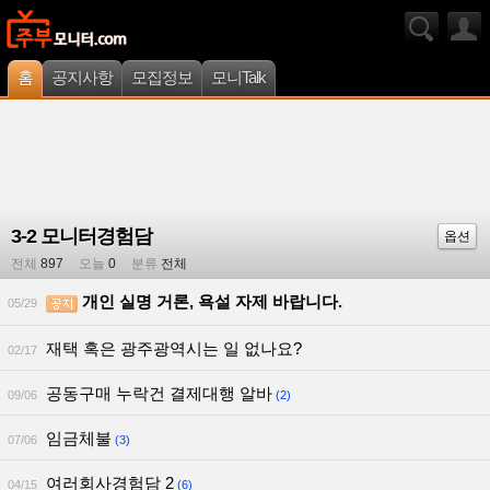
홈
공지사항
모집정보
모니Talk
3-2 모니터경험담
옵션
전체
897
오늘
0
분류
전체
개인 실명 거론, 욕설 자제 바랍니다.
05/29
재택 혹은 광주광역시는 일 없나요?
02/17
공동구매 누락건 결제대행 알바
09/06
(2)
임금체불
07/06
(3)
여러회사경험담 2
04/15
(6)