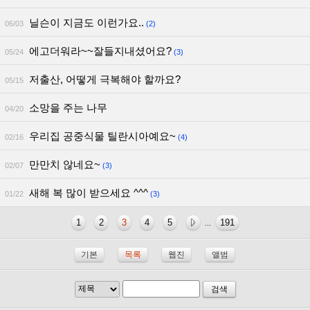
닐슨이 지금도 이런가요..
06/03
(2)
에고더워라~~잘들지내셨어요?
05/24
(3)
저출산, 어떻게 극복해야 할까요?
05/15
소망을 주는 나무
04/20
우리집 공중식물 틸란시아예요~
02/16
(4)
만만치 않네요~
02/07
(3)
새해 복 많이 받으세요 ^^^
01/22
(3)
1
2
3
4
5
191
...
기본
목록
웹진
앨범
검색