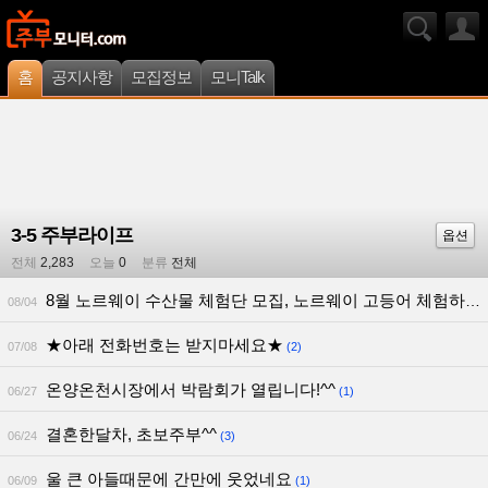
홈
공지사항
모집정보
모니Talk
3-5 주부라이프
옵션
전체
2,283
오늘
0
분류
전체
8월 노르웨이 수산물 체험단 모집, 노르웨이 고등어 체험하실 수 있는 방
08/04
★아래 전화번호는 받지마세요★
07/08
(2)
온양온천시장에서 박람회가 열립니다!^^
06/27
(1)
결혼한달차, 초보주부^^
06/24
(3)
울 큰 아들때문에 간만에 웃었네요
06/09
(1)