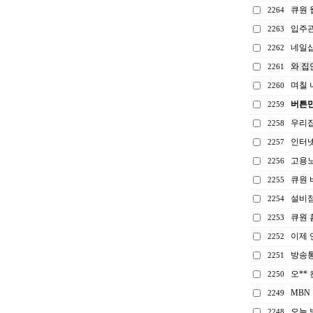
큐원 
2264
입주
2263
네일샵
2262
와 집
2261
며칠 
2260
버튼만
2259
우리집
2258
인터넷
2257
고용노
2256
큐원 
2255
설비점
2254
큐원 
2253
이제 
2252
방송
2251
오**
2250
MBN
2249
오늘 
2248