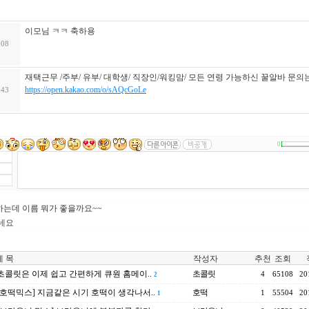
이모님 ㅋㅋ 축하용
:08
재택근무 /주부/ 유부/ 대학생/ 직장인/워킹맘/ 모든 연령 가능하신 꿀알바 문의
https://open.kakao.com/o/sAQcGoLe
:43
0
는데 이름 뭐가 좋을까요~~
네요
 목
작성자
추천
조회
초콜릿은 이제 쉽고 간편하게 큐원 홈메이..
초콜릿
4
65108
20
2
 호떡믹스] 지금같은 시기 호떡이 생각나서..
호떡
1
55504
20
1