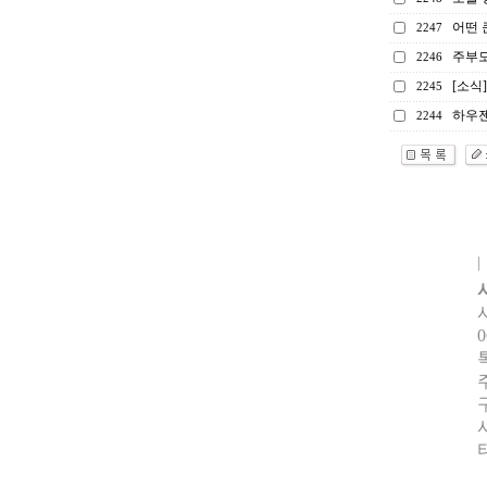
어떤 
2247
주부
2246
[소식
2245
하우젠
2244
0
터