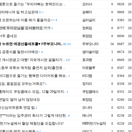
웹툰으로 즐기는 "우리아빠는 호떡만드는 ..
요리사
0
9828
20
관리매니져 일 하고싶은데
송혜미
0
9809
20
9
+1
 오픈하는데 이름 뭐가 좋을까요~~
실리실리
0
9385
20
9
안에 두이모님을 모셔봤어요 ㅋㅋ
정희킴
0
8777
20
2
너무 춥네요
희정맘
0
8690
20
 누르면 애경선물세트를♥ #주부모니터..
주부모니터
56
8687
20
82
+23
 공중식물 틸란시아예요~
샘이솔이맘
5
8674
20
4
 게시판광고 대행! 자유게시판 글올리기 ..
효과짱
1
8669
20
127
동부 유튜브 제작팀 출연자 섭외(출연료 ..
마로블루
0
8507
20
비디랩으로 즐기는 행복한 다이어트를 해보..
비디랩
0
8364
20
1
검, 품질점검 모하는거예요?
정지리
0
8358
20
1
홈메이드 쿠킹클래스 모집,. 12월 29일까지..
쿠킹클래스
0
8355
20
1
연말도 얼마 남지 않았네요
희정맘
0
8260
20
통신심의위원회 면접 팁
모니터
0
8253
20
4
 컨**이라는 입주관리 회사가 그렇게 대단한..
매니저
8
8238
20
6
 천기누설에서 혈당 체험단을 모집합니다!
MBN천기누설작
0
8228
20
방통심위 면접 보신분들
아이고
1
8203
20
3
+2