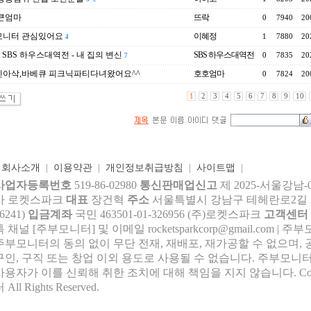
큰엄마
뜨락
0
7940
20
모니터 관심있어요
이혜정
1
7880
20
4
] SBS 하우스대역전 - 내 집의 변신
SBS 하우스대역전
0
7835
20
7
아삭,바베큐 피크닉파티다녀왔어요^^
호호엄마
0
7824
20
1
2
3
4
5
6
7
8
9
10
|
회사소개
|
이용약관
|
개인정보취급방침
|
사이트맵
|
사업자등록번호
519-86-02980
통신판매업신고
제 2025-서울강남-
사 로켓스파크
대표
장건혁
주소
서울특별시 강남구 테헤란로2길 27,
6241)
입금계좌
국민 463501-01-326956 (주)로켓스파크
고객센터
톡 채널 [주부모니터] 및 이메일 rocke
tsparkcorp@gmail.com
| 주
주부모니터의 동의 없이 무단 전재, 재배포, 재가공할 수 없으며, 
구인, 구직 또는 창업 이외 용도로 사용될 수 없습니다. 주부모니터
사용자가 이를 신뢰해 취한 조치에 대해 책임을 지지 않습니다.
Co
 All Rights Reserved.