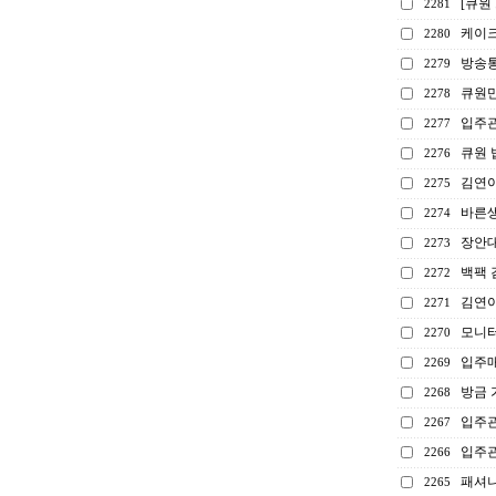
[큐원
2281
케이크
2280
방송통
2279
큐원만
2278
입주관
2277
큐원 
2276
김연아
2275
바른생
2274
장안대
2273
백팩 
2272
김연아
2271
모니터
2270
입주매
2269
방금
2268
입주관
2267
입주
2266
패셔니
2265