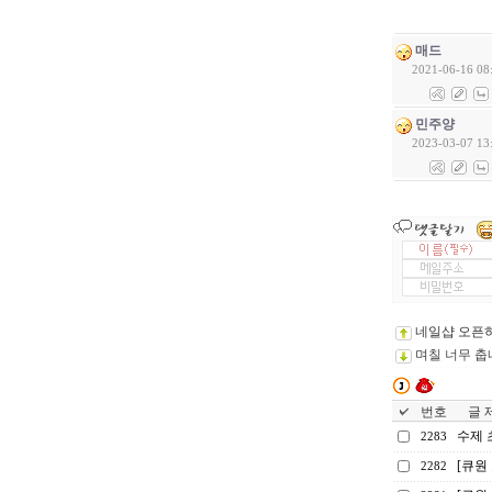
매드
2021-06-16 08
민주양
2023-03-07 13
네일샵 오픈하
며칠 너무 춥
번호
글 제
수제 
2283
[큐원
2282