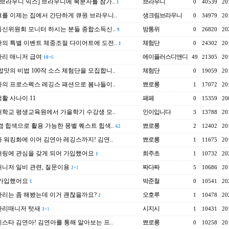
 브라우니 믹스] 브라우니에 복분자를 참가..
브라우니
0
40539
20
1
를 이제는 집에서 간단하게 큐원 브라우니..
생크림브라우니
0
34979
20
신위원회 모니터 하시는 분들 종합소득신..
방통위
0
26820
20
9
의 특별 이벤트 체중조절 다이어트에 도전..
체험단
0
24302
20
1
리 매니저 급여
에이플러스디앤디
49
21305
20
10
+6
밥맛의 비법 100작 소스 체험단을 모집합니..
체험단
0
19059
20
의 프로스펙스 레깅스 패션으로 봄나들이..
뾰로롱
1
17072
20
활 사나이 11
페페
0
15359
20
학교 평생교육원에서 가을학기 수강생 모..
인이입니다
3
13788
20
겸 힙색으로 활용 가능한 몽벨 퀘스트 힙색..
뾰로롱
2
12402
20
62
 워킹화에 이어 김연아 레깅스까지! 김연..
뾰로롱
1
11675
20
링에 관심을 갖게 되어 가입했어요
희주초
1
10732
20
1
니저 일비 관련, 질문이용
짜다짜
5
10686
20
2
+1
 가입했어요
박준철
0
10541
20
1
리는 좀 해봤는데 이거 괜찮을까요?
오호루
1
10478
20
2
관리매니저 텃새
시지시
1
10431
20
3
+1
스타 김연아! 김연아를 통해 알아보는 프..
뾰로롱
0
10258
20