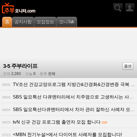
홈
공지사항
모집정보
모니Talk
3-5 주부라이프
옵션
전체
2,283
오늘
0
분류
전체
TV조선 건강교양프로그램 지방간&간경화&간경변증 극복 사례자 섭외
08/05
SBS 일요특선 다큐멘터리에서 치주염으로 고생하시는 사례자분 모십니다.
08/04
SBS 일요특선다큐멘터리에서 치아 관리 잘하신 사례자 모십니다
08/04
tvN 신규 건강 프로그램 출연자 모집 합니다
08/03
<MBN 천기누설>에서 다이어트 사례자를 모집합니다!
07/23