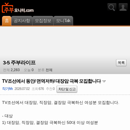
홈
공지사항
모집정보
모니Talk
3-5 주부라이프
목록
전체
2,283
오늘
0
분류
전체
TV조선에서 동안/ 면역저하/ 대장암 극복 모집합니다
작가hh
2026.07.02
조회
676
추천
0
차단 및 신고
TV조선에서 대장암, 직장암, 결장암 극복하신 여성분 모집합니다.
- 대상
1) 대장암, 직장암, 결장암 극복하신 50대 이상 여성분