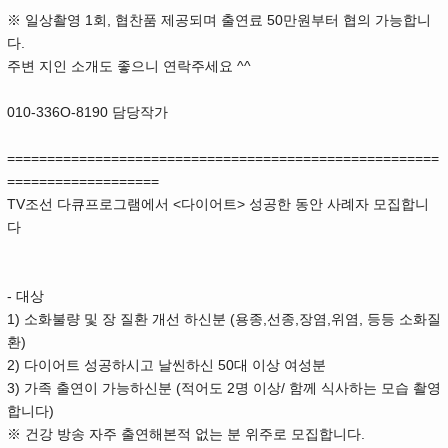
※ 일상촬영 1회, 협찬품 제공되며 출연료 50만원부터 협의 가능합니
다.
주변 지인 소개도 좋으니 연락주세요 ^^
010-336O-8190 담당작가
======================================================
===================
TV조선 다큐프로그램에서 <다이어트> 성공한 동안 사례자 모집합니
다
- 대상
1) 소화불량 및 장 질환 개선 하신분 (용종,선종,장염,위염, 등등 소화질
환)
2) 다이어트 성공하시고 날씬하신 50대 이상 여성분
3) 가족 출연이 가능하신분 (적어도 2명 이상/ 함께 식사하는 모습 촬영
합니다)
※ 건강 방송 자주 출연해본적 없는 분 위주로 모집합니다.