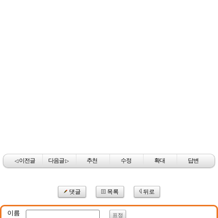
이전글
다음글
추천
수정
확대
답변
◁
▷
댓글
목록
뒤로
이름
표정