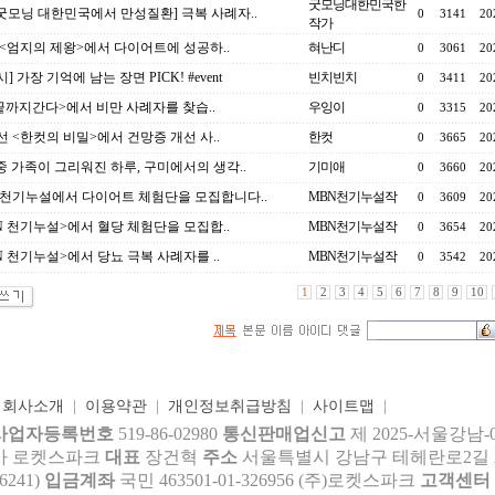
굿모닝대한민국한
 굿모닝 대한민국에서 만성질환] 극복 사례자..
0
3141
20
작가
 <엄지의 제왕>에서 다이어트에 성공하..
혀난디
0
3061
20
] 가장 기억에 남는 장면 PICK! #event
빈치빈치
0
3411
20
<끝까지간다>에서 비만 사례자를 찾습..
우잉이
0
3315
20
선 <한컷의 비밀>에서 건망증 개선 사..
한컷
0
3665
20
중 가족이 그리워진 하루, 구미에서의 생각..
기미애
0
3660
20
 천기누설에서 다이어트 체험단을 모집합니다..
MBN천기누설작
0
3609
20
N 천기누설>에서 혈당 체험단을 모집합..
MBN천기누설작
0
3654
20
N 천기누설>에서 당뇨 극복 사례자를 ..
MBN천기누설작
0
3542
20
1
2
3
4
5
6
7
8
9
10
|
회사소개
|
이용약관
|
개인정보취급방침
|
사이트맵
|
사업자등록번호
519-86-02980
통신판매업신고
제 2025-서울강남-
사 로켓스파크
대표
장건혁
주소
서울특별시 강남구 테헤란로2길 27,
6241)
입금계좌
국민 463501-01-326956 (주)로켓스파크
고객센터