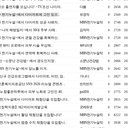
오 출연자를 모십니다! <TV조선 나이야..
다봄
0
2658
20
 <천기누설>에서 다이어트에 고민 있으..
유경작
0
2569
20
N 천기누설>에서 다이어트 성공 사례자..
MBN천기누설작
0
2748
20
 <나의 해방일지>에서 50대 주부 사례..
김자까
0
2729
20
N 천기누설>에서 관절 건강을 회복하신..
MBN천기누설작
0
2729
20
종편 뷰티 프로에서 피부 시술 무상체..
뷰티리셋
0
2807
20
N 천기누설>에서 면역력 회복하신 사례..
MBN천기누설작
0
2644
20
선 <소문난 건강법> 에서 경도인지장..
소문난건강법
0
2666
20
MBN 천기누설>에서 당뇨를 이겨..
MBN천기누설작
0
2642
20
 신규 건강프로그램에서 다이어트, 비만, 암..
가나디
1
2827
20
훈복지의료공단 SNS 2026 리뉴얼 콘텐츠 ..
빈치빈치
0
2800
20
 Biz 참좋은하루에서 피부 노화로 고민인 40..
jyn1031
0
2775
20
 천기누설에서 다이어트 체험단을 모집합니다..
MBN천기누설작
0
3855
20
료장학지원】제2커리어개발교육
굿에듀넷
0
3734
20
 천기누설에서 혈당 체험단을 모집합니다!
MBN천기누설작
0
8222
20
 천기누설에서 염증 수치 체험단을 모집합니..
MBN천기누설작
0
3938
20