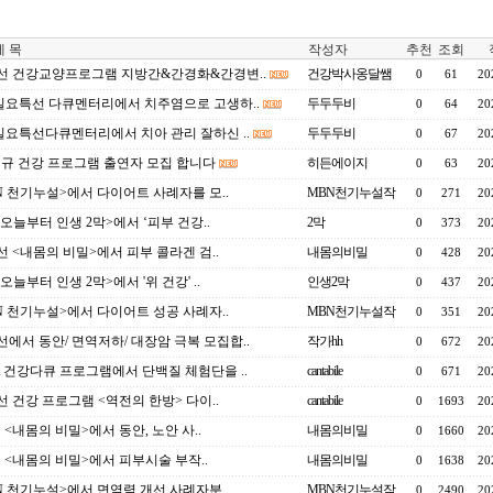
 목
작성자
추천
조회
선 건강교양프로그램 지방간&간경화&간경변..
건강박사옹달쌤
0
61
20
 일요특선 다큐멘터리에서 치주염으로 고생하..
두두두비
0
64
20
 일요특선다큐멘터리에서 치아 관리 잘하신 ..
두두두비
0
67
20
 신규 건강 프로그램 출연자 모집 합니다
히든에이지
0
63
20
N 천기누설>에서 다이어트 사례자를 모..
MBN천기누설작
0
271
20
 <오늘부터 인생 2막>에서 ‘피부 건강..
2막
0
373
20
선 <내몸의 비밀>에서 피부 콜라겐 검..
내몸의비밀
0
428
20
<오늘부터 인생 2막>에서 '위 건강' ..
인생2막
0
437
20
N 천기누설>에서 다이어트 성공 사례자..
MBN천기누설작
0
351
20
선에서 동안/ 면역저하/ 대장암 극복 모집합..
작가hh
0
672
20
 건강다큐 프로그램에서 단백질 체험단을 ..
cantabile
0
671
20
선 건강 프로그램 <역전의 한방> 다이..
cantabile
0
1693
20
선 <내몸의 비밀>에서 동안, 노안 사..
내몸의비밀
0
1660
20
선 <내몸의 비밀>에서 피부시술 부작..
내몸의비밀
0
1638
20
N 천기누설>에서 면역력 개선 사례자분..
MBN천기누설작
0
2490
20