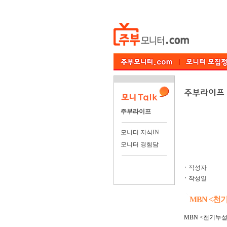
주부라이프
모니터 지식IN
모니터 경험담
ㆍ
작성자
ㆍ
작성일
MBN <천
MBN <천기누