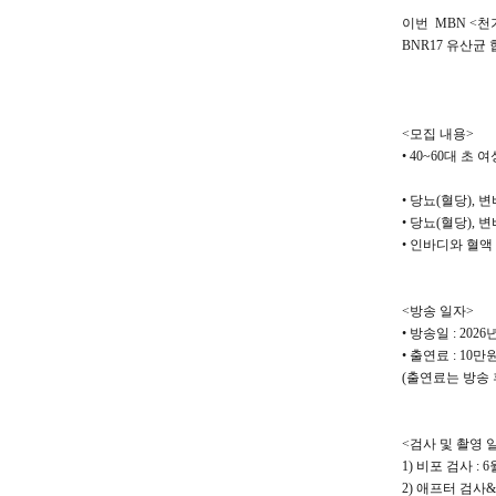
이번 MBN <
BNR17 유산균
<모집 내용>
• 40~60대 초 
• 당뇨(혈당), 
• 당뇨(혈당), 
• 인바디와 혈액
<방송 일자>
• 방송일 : 2026
• 출연료 : 10만
(출연료는 방송 
<검사 및 촬영 
1) 비포 검사 : 
2) 애프터 검사&촬