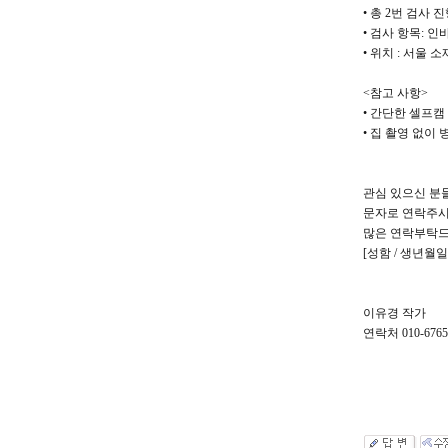
• 총 2번 검사 
• 검사 항목: 
• 위치 : 서울 
<참고 사항>
• 간단한 셀프캠
• 집 촬영 없이
관심 있으신 분
문자로 연락주시
많은 연락부탁드
[성함 / 생년월일
이유경 작가
연락처 010-6765