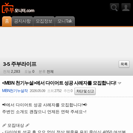
홈
공지사항
모집정보
모니Talk
3-5 주부라이프
목록
전체
2,283
오늘
0
분류
전체
<MBN 천기누설>에서 다이어트 성공 사례자를 모집합니다!
MBN천기누설작
2026.05.09
조회
2752
추천
0
차단 및 신고
📢
에서 다이어트 성공 사례자를 모집합니다!📢
주변인 소개도 괜찮으니 언제든 연락 주세요~!
🩹 모집대상 🩹
- 다이어트 성공 후 요요 없이 정상 체중을 유지 중이신 4050 여성분