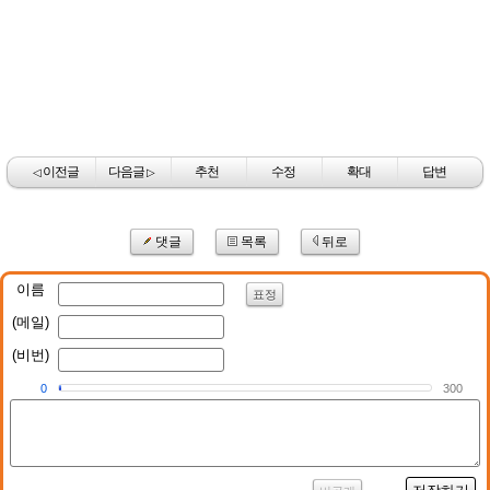
이전글
다음글
추천
수정
확대
답변
◁
▷
댓글
목록
뒤로
이름
표정
(메일)
(비번)
0
300