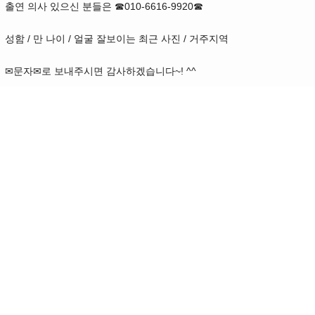
출연 의사 있으신 분들은 ☎010-6616-9920☎
성함 / 만 나이 / 얼굴 잘보이는 최근 사진 / 거주지역
✉문자✉로 보내주시면 감사하겠습니다~! ^^