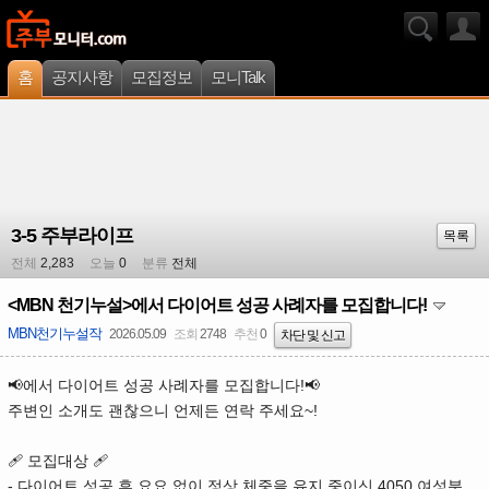
홈
공지사항
모집정보
모니Talk
3-5 주부라이프
목록
전체
2,283
오늘
0
분류
전체
<MBN 천기누설>에서 다이어트 성공 사례자를 모집합니다!
MBN천기누설작
2026.05.09
조회
2748
추천
0
차단 및 신고
📢
에서 다이어트 성공 사례자를 모집합니다!📢
주변인 소개도 괜찮으니 언제든 연락 주세요~!
🩹 모집대상 🩹
- 다이어트 성공 후 요요 없이 정상 체중을 유지 중이신 4050 여성분