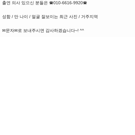
출연 의사 있으신 분들은 ☎010-6616-9920☎
성함 / 만 나이 / 얼굴 잘보이는 최근 사진 / 거주지역
✉문자✉로 보내주시면 감사하겠습니다~! ^^