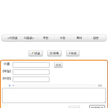
이전글
다음글
추천
수정
확대
답변
◁
▷
댓글
목록
뒤로
이름
표정
(메일)
(비번)
0
300